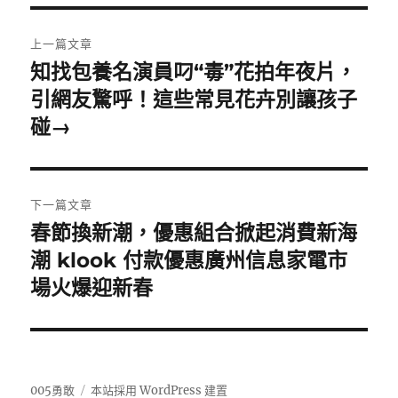
文
上一篇文章
章
知找包養名演員叼“毒”花拍年夜片，
上
一
引網友驚呼！這些常見花卉別讓孩子
導
篇
碰→
覽
文
章:
下一篇文章
春節換新潮，優惠組合掀起消費新海
下
一
潮 klook 付款優惠廣州信息家電市
篇
場火爆迎新春
文
章:
005勇敢
本站採用 WordPress 建置