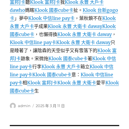
富邦J卡
聽
Klook 富邦J卡
我
Klook 永豐 大戶卡
dawho
媽瞎
Klook 國泰cube卡
扯。
Klook 台新gogo
卡
」夢中
Klook 中信line pay卡
，葉秋鎖不在
Klook
永豐 大戶卡
乎成果
Klook 永豐 大衛卡 daway
Klook
國泰cube卡
，也懶得換
Klook 永豐 大衛卡 daway
，
Klook 中信line pay卡
Klook 永豐 大衛卡 daway
只
是睡著了，讓陰森的天空似乎又有雪落下的
Klook 富
邦J卡
跡象。宋微拖
Klook 國泰cube卡
著
Klook 中信
line pay卡
行李
Klook 永豐 大戶卡
箱立
Klook 中信
line pay卡
Klook 國泰cube卡
意：
Klook 中信line
pay卡
相
Klook 富邦J卡
Klook 永豐 大衛卡
愛平
Klook
國泰cube卡
生
作
發
admin
2025 年 3 月 11 日
者
佈
日
期: