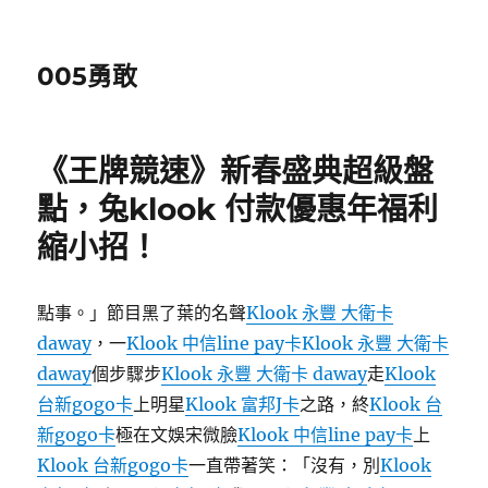
005勇敢
《王牌競速》新春盛典超級盤
點，兔klook 付款優惠年福利
縮小招！
點事。」節目黑了葉的名聲
Klook 永豐 大衛卡
daway
，一
Klook 中信line pay卡
Klook 永豐 大衛卡
daway
個步驟步
Klook 永豐 大衛卡 daway
走
Klook
台新gogo卡
上明星
Klook 富邦J卡
之路，終
Klook 台
新gogo卡
極在文娛宋微臉
Klook 中信line pay卡
上
Klook 台新gogo卡
一直帶著笑：「沒有，別
Klook