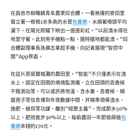
在昌邑市柳疃鎮青阜農業綜合體，一看無邊的麥田里
聳立著一根根1米多高的水管
包養網
，水順著噴頭平均
灑下，在陽光照耀下映出一道道彩虹。“以前澆水得在
地里守著，此刻用手機點一點，隨時隨地都能澆。”綜
合體副理事長孫廣志拿起手機，向記者展現“智控中
間”App界面。
在這片原是鹽堿灘的農田里，“智能”不只僅表示在澆
水上。固定在田間的墑情監測儀、立在田頭的吝嗇候
不雅測站等，可以或許將地溫、含水量、吝嗇候、細
菌孢子等信息傳到年夜數據中間，并精準領導澆水、
施肥、植保等功課，離別“經歷主義”，完成節水50%
以上，肥效進步30%以上，每畝農田一年節儉蒔植
包
養網
本錢約170元。