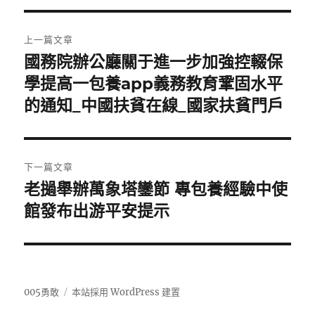
文
上一篇文章
章
國務院辦公廳關于進一步加強控輟保
上
一
學提高一包養app義務教育鞏固水平
導
篇
的通知_中國扶貧在線_國家扶貧門戶
覽
文
章:
下一篇文章
老撾舉辦萬象塔鑾節 專包養經驗中使
下
一
館發布出游平安提示
篇
文
章:
005勇敢
本站採用 WordPress 建置