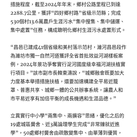
措施程度，截至2024年年末，鄉村公路里程已到達
2288.7公里，獲評“四好鄉村路”省級示范縣；完成
530個村13.6萬農戶生涯污水“集中搜集、集中儲運、
集中處置”任務，構成聰明化鄉村生涯污水處置形式。
“昌邑已建成41個省級和美村落示范村，濰河昌邑段作
為濰坊市獨一自然河道獲評全省首批效益河湖樣板案
例，2024年景功爭奪實行浞河國度級幸福河湖扶植實
行項目。”該市副市長韓東濤說，“城鄉融會既要加大
力度基本舉措措施扶植，還要加速構建全平易近籠
罩、普惠共享、城鄉一體的公共辦事系統，讓農人和
市平易近享有加倍平衡的成長機遇和生涯品德。”
立異實行中小學“兩集中、兩擴容”思緒，優化之后的
19處城區黌舍、近3萬論理學生完成“非常鐘就近進
學”，50處鄉村黌舍由疏散變集中、由單薄到優質，