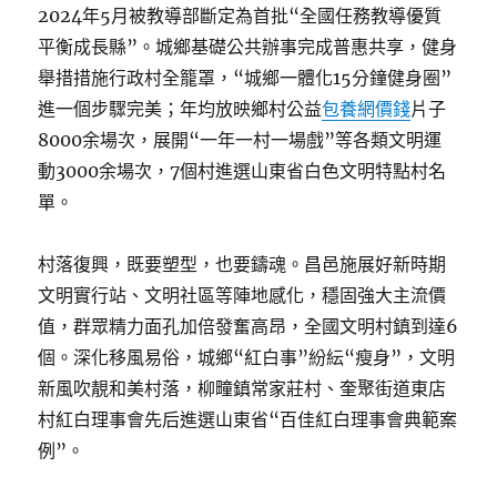
2024年5月被教導部斷定為首批“全國任務教導優質
平衡成長縣”。城鄉基礎公共辦事完成普惠共享，健身
舉措措施行政村全籠罩，“城鄉一體化15分鐘健身圈”
進一個步驟完美；年均放映鄉村公益
包養網價錢
片子
8000余場次，展開“一年一村一場戲”等各類文明運
動3000余場次，7個村進選山東省白色文明特點村名
單。
村落復興，既要塑型，也要鑄魂。昌邑施展好新時期
文明實行站、文明社區等陣地感化，穩固強大主流價
值，群眾精力面孔加倍發奮高昂，全國文明村鎮到達6
個。深化移風易俗，城鄉“紅白事”紛紜“瘦身”，文明
新風吹靚和美村落，柳疃鎮常家莊村、奎聚街道東店
村紅白理事會先后進選山東省“百佳紅白理事會典範案
例”。