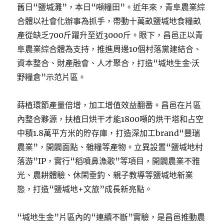
舊日“鹽堿灘”，本日“噸糧田”。近年來，青阜農業綜
合體以社會化辦事為抓手，帶動十萬畝鹽堿地食糧畝
產從缺乏700斤躍升至近3000斤。眼下，昌邑正以青
阜農業綜合體為支持，推進周邊10個村落黨建結合、
資本整合、財產融會、人才聚合，打造“堿地生金·沃
野糧倉”示范片區。
蒔植環節產量倍增，加工增值效益翻番。昌邑在片區
內整合夥源，扶植日烘干才能1800噸的烘干塔和占空
中積1.8萬平方米的貯存庫，打造深加工brand“豐瑞
農業”，開闢面點、雜糧等產物。立異設置“鹽堿地村
落游”IP，實行“稻噴鼻漁歌”等項目，開闢農業不雅
光、農耕體驗、休閑垂釣、親子教導等鹽堿地新業
態，打造“鹽堿地+文旅”成長新亮點。
“堿地生金”片區內的“連續不斷”實驗，是昌邑推動農