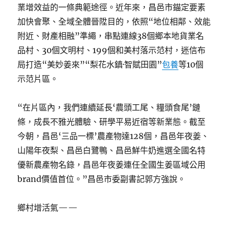
業增效益的一條典範途徑。近年來，昌邑市錨定要素
加快會聚、全域全體晉陞目的，依照“地位相鄰、效能
附近、財產相融”準繩，串點連線38個鄉本地貨業名
品村、30個文明村、199個和美村落示范村，迷信布
局打造“美妙姜來”“梨花水鎮·智賦田園”
包養
等10個
示范片區。
“在片區內，我們連續延長‘農頭工尾、糧頭食尾’鏈
條，成長不雅光體驗、研學平易近宿等新業態。截至
今朝，昌邑‘三品一標’農產物達128個，昌邑年夜姜、
山陽年夜梨、昌邑白鷺鴨、昌邑鮮牛奶進選全國名特
優新農產物名錄，昌邑年夜姜連任全國生姜區域公用
brand價值首位。”昌邑市委副書記郭方強說。
鄉村增活氣——