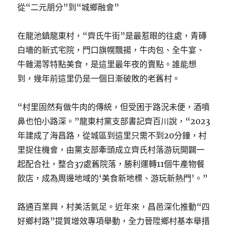
從“二元朋分”到“城鄉融會”
在龍池鎮龍東村，“齊氏牛街”是最惹眼的往處，青磚
白墻的新式宅院，門口旗幌飄揚，牛肉包、全牛宴、
牛雜湯等特點美食，是這里最年夜的賣點。誰能想
到，幾年前這里仍是一個日漸破敗的老舊村。
“村里固然有做牛肉的傳統，但受困于路況未便，酒噴
鼻也怕小路深。”龍東村黨支部書記齊百川說，“2023
年建成了海昌路，從城區到這里只需不到20分鐘，村
里捉住機會，由黨支部牽頭成立齊氏村落游玩開闢一
起配合社，整合37處舊院落，勝利運轉11個牛產物餐
飲店，成為周邊地域的‘美食新地標、游玩新熱門’。”
路通百業興，村美活氣足。近年來，昌邑深化推動“四
好鄉村路”提質增效專項舉動，全力晉陞鄉村基本舉措