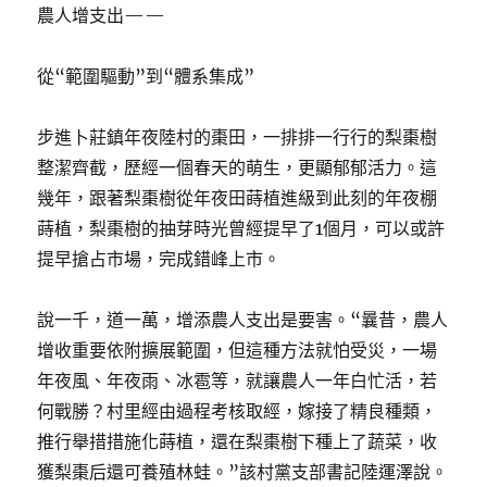
農人增支出——
從“範圍驅動”到“體系集成”
步進卜莊鎮年夜陸村的棗田，一排排一行行的梨棗樹
整潔齊截，歷經一個春天的萌生，更顯郁郁活力。這
幾年，跟著梨棗樹從年夜田蒔植進級到此刻的年夜棚
蒔植，梨棗樹的抽芽時光曾經提早了1個月，可以或許
提早搶占市場，完成錯峰上市。
說一千，道一萬，增添農人支出是要害。“曩昔，農人
增收重要依附擴展範圍，但這種方法就怕受災，一場
年夜風、年夜雨、冰雹等，就讓農人一年白忙活，若
何戰勝？村里經由過程考核取經，嫁接了精良種類，
推行舉措措施化蒔植，還在梨棗樹下種上了蔬菜，收
獲梨棗后還可養殖林蛙。”該村黨支部書記陸運澤說。