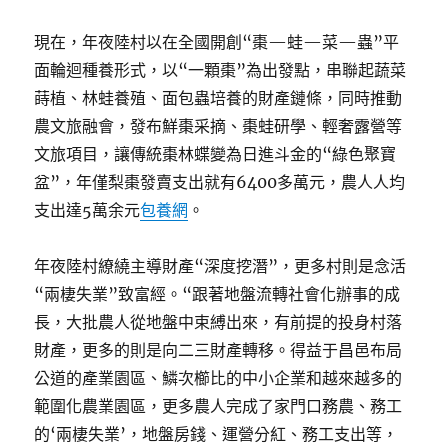
現在，年夜陸村以在全國開創“棗—蛙—菜—蟲”平
面輪迴種養形式，以“一顆棗”為出發點，串聯起蔬菜
蒔植、林蛙養殖、面包蟲培養的財產鏈條，同時推動
農文旅融會，發布鮮棗采摘、棗蛙研學、輕奢露營等
文旅項目，讓傳統棗林蝶變為日進斗金的“綠色聚寶
盆”，年僅梨棗發賣支出就有6400多萬元，農人人均
支出達5萬余元
包養網
。
年夜陸村繚繞主導財產“深度挖潛”，更多村則是念活
“兩棲失業”致富經。“跟著地盤流轉社會化辦事的成
長，大批農人從地盤中束縛出來，有前提的投身村落
財產，更多的則是向二三財產轉移。得益于昌邑布局
公道的產業園區、鱗次櫛比的中小企業和越來越多的
範圍化農業園區，更多農人完成了家門口務農、務工
的‘兩棲失業’，地盤房錢、運營分紅、務工支出等，