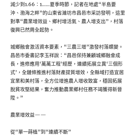
減少到1.66∶1……夏季時節，記者在地處“半島要
沖、渤海之畔”的山東省濰坊市昌邑市采訪發明，這里
對準“農業增效益、鄉村增活氣、農人增支出”，村落
復興已然周全起勢。
城鄉融會激活資本要素，“三農三增”激發村落蝶變。
昌邑市委書記李玉祥說：“昌邑保持兼顧城鄉融會成
長，進修應用‘萬萬工程’經歷，連續拓展立異‘三個形
式’，全鏈條推進村落財產提質增效，全縣域打造宜居
宜業和美村落，全方位增進農人增收致富，穩固拓展
脫貧攻堅結果，奮力推動農業鄉村任務不竭獲得新晉
陞。”
農業增效益——
從“單一蒔植”到“連續不斷”