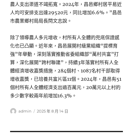
農人支出渠道不竭拓寬。2024年，昌邑鄉村居平易近
人均可安排支出達29520元，同比增加6.6%。”昌邑
市農業鄉村局局長閆文志說。
除了領導農人多元增收，村所有人全體的兜底保證感
化也已凸顯。近年來，昌邑展開村級黨組織“提標育
強”年舉動，深刻落實推動省委組織部“萬村共富”打
算，深化展開“跨村聯建”，持續3年落實村所有人全
體經濟增收嘉獎措施，284個村、1087名村干部取得
增收嘉獎，已培養共富片區11個。2024年，昌邑有51
個村所有人全體經濟支出過百萬元，20萬元以上村的
多少數字較兩年前增加16.3%。
作
發
admin
2025 年 8 月 14 日
者
佈
日
期: