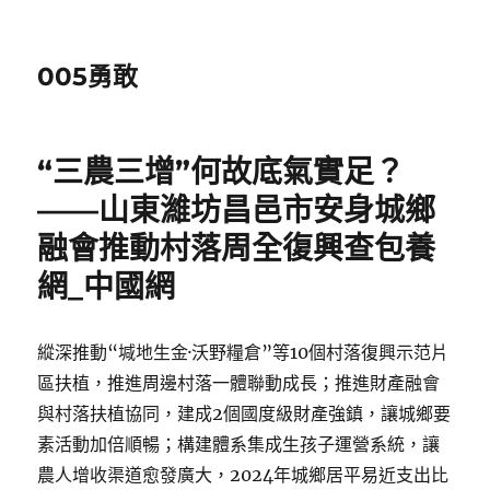
005勇敢
“三農三增”何故底氣實足？
——山東濰坊昌邑市安身城鄉
融會推動村落周全復興查包養
網_中國網
縱深推動“堿地生金·沃野糧倉”等10個村落復興示范片
區扶植，推進周邊村落一體聯動成長；推進財產融會
與村落扶植協同，建成2個國度級財產強鎮，讓城鄉要
素活動加倍順暢；構建體系集成生孩子運營系統，讓
農人增收渠道愈發廣大，2024年城鄉居平易近支出比