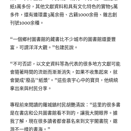
紙1萬多份，其他文獻資料和具有文化特色的實物5萬
多件，還有連環畫3萬余冊、古籍1000余冊、雜志創
刊號1000余種。
“一個鄉村圖書館的藏書比不少城市的圖書館還要豐
富，可謂洋洋大觀。”包建民說。
“不可否認，以文史資料等為代表的很多地方文獻可能
會隨著時間的流逝而漸漸消失，如果不收集起來，就
會變成‘廢品’‘紙漿’。”這些袁宇心中的寶貝，他統統
拿出來與村民分享。
專程前來閱讀的羅城鎮村民胡艷清說：“這里的很多書
是在書店和公共圖書館看不到的，讓我大開眼界。據
我了解，現在很多讀者都會慕名來到文宇閣書院，遨
游不一樣的書海。”