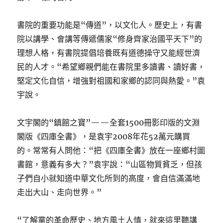
書院的重要功能是“傳道”，以文化人。歷史上，有書
院以講學、會講等傳遞儒家“修身齊家治國平天下”的
理想人格，有書院提倡培養既有道德操守又能經世濟
民的人才。“希望鄉親們能在書院里多讀書、讀好書，
堅定文化自信，增強對祖國和家鄉的認同與熱愛。”袁
宇說。
文宇閣的“鎮館之寶”——全套1500冊影印版的文淵
閣版《四庫全書》，是袁宇2008年花52萬元購買
的。常常有人問他：“把《四庫全書》放在一座鄉村圖
書館，意義有多大？”袁宇說：“山區物質貧乏，但孩
子們自小就知道中華文化所到的高度，會自信滿滿地
走出大山、走向世界。”
“了解黨的革命歷史、地方風土人情，就來這里聽講