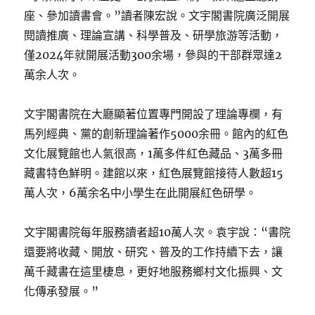
座、參加讀書會。”讀者陳宏說。文宇閣書院廣泛開展
閱讀推廣、理論宣講、科學普及、研學旅游等活動，
僅2024年就開展活動300余場，參與的干部群眾達2
萬余人次。
文宇閣書院在大廳顯著位置專門開設了理論專欄，有
馬列經典、黨的創新理論著作5000余冊。館內的紅色
文化展覽館也人氣很高，1萬多件紅色藏品、3萬多冊
藏書特色鮮明。建館以來，紅色展覽館接待人數超15
萬人次，6萬余名中小學生在此開展紅色研學。
文宇閣書院每年服務讀者超10萬人次。袁宇說：“書院
還要將收藏、開放、研究、普及的工作持續下去，讓
萬千藏書在這里棲息，更好地服務鄉村文化振興、文
化傳承發展。”