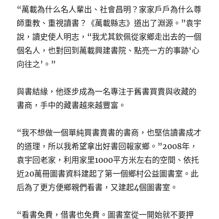
“萬載為什么名人輩出、社會昌明？家家戶戶為什么尊
師重教、重視讀書？《萬載縣志》道出了淵源。”袁宇
說，讀史使人明志，“我尤其欽佩從家鄉走出去的一個
個名人，也對回到萬載興建書院、點亮一方的事跡‘心
向往之’。”
與書結緣，他逐步成為一名專注于舊書買賣與收藏的
書商，手中的藏書越來越豐富。
“我不想做一個單純買書賣書的書商，也堅信讀書成才
的道理，所以我希望拿出好書回報家鄉。”2008年，
袁宇回老家，利用家里1000平方米左右的空間、依托
近20萬冊圖書資料建起了第一個鄉村公益圖書室。此
后為了更方便鄉親們看書，又建起4個圖書室。
“看書免費，借書也免費。圖書室從一開始就不要押