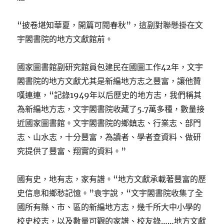
“披卷堪知華夏，開篇可閱春秋”，這副對聯懸掛在文
宇閣書院的地方文獻館前。
國家圖書館副研究館員包建民在國圖工作42年，文宇
閣書院的地方文獻尤其是新編地方志之豐富，讓他贊
嘆連連，“記錄1949年以后歷史的地方志，我們稱其
為新編地方志，文宇閣書院收藏了5.7萬多種，數量接
近國家圖書館。文宇閣書院的鄉鎮志、行業志、部門
志、山水志，十分豐富，為讀者、學者查資料、做研
究提供了豐富、翔實的資料。”
國有史，地有志，家有譜。“地方文獻承載著豐富的歷
史信息和鄉愁記憶。”袁宇說，“文宇閣書院收集了全
國所有縣、市、區的新編地方志，幾千所大中小學的
校史校志，以及數量可觀的家譜、校友錄……地方文獻