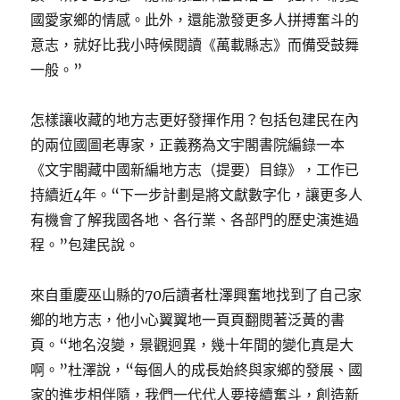
國愛家鄉的情感。此外，還能激發更多人拼搏奮斗的
意志，就好比我小時候閱讀《萬載縣志》而備受鼓舞
一般。”
怎樣讓收藏的地方志更好發揮作用？包括包建民在內
的兩位國圖老專家，正義務為文宇閣書院編錄一本
《文宇閣藏中國新編地方志（提要）目錄》，工作已
持續近4年。“下一步計劃是將文獻數字化，讓更多人
有機會了解我國各地、各行業、各部門的歷史演進過
程。”包建民說。
來自重慶巫山縣的70后讀者杜澤興奮地找到了自己家
鄉的地方志，他小心翼翼地一頁頁翻閱著泛黃的書
頁。“地名沒變，景觀迥異，幾十年間的變化真是大
啊。”杜澤說，“每個人的成長始終與家鄉的發展、國
家的進步相伴隨，我們一代代人要接續奮斗，創造新