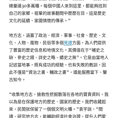
總量達30多萬種。每個中國人來到這里，都能夠找到
自己的家鄉，祖輩的故事翻閱中歷歷在目，這是歷史
文化的延續、家國情懷的傳承。”
地方志，涵蓋了政治、經濟、軍事、社會、歷史、文
化、人物、風物、民俗等多個
見證
方面，為人們提供
了豐富的歷史信息和地情文化。其價值在于“補史之
缺、參史之錯、詳史之略、續史之無”。它是由當地人
記述當地事，既有成功的經驗，也有失敗的教訓，因
此不僅是“資治之書、輔政之書”，還能服務當下、鑒
古知今。
“收集地方志，搶救性挖掘散落在各地的寶貴資料，我
以為是在保護地方的歷史、國家的歷史。我們收藏起
來，民間就保留了一個個文明火種。”袁宇說，“閱
讀、研究地方志，能輔助經濟社會治理，提升人們愛