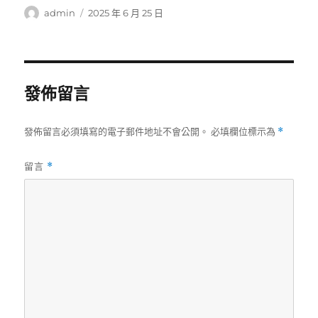
作
發
admin
2025 年 6 月 25 日
者
佈
日
期:
發佈留言
發佈留言必須填寫的電子郵件地址不會公開。
必填欄位標示為
*
留言
*