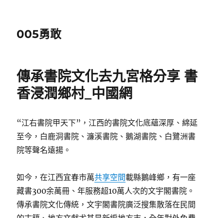
005勇敢
傳承書院文化去九宮格分享 書
香浸潤鄉村_中國網
“江右書院甲天下”，江西的書院文化底蘊深厚、綿延
至今，白鹿洞書院、濂溪書院、鵝湖書院、白鷺洲書
院等聲名遠揚。
如今，在江西宜春市萬
共享空間
載縣鵝峰鄉，有一座
藏書300余萬冊、年服務超10萬人次的文宇閣書院。
傳承書院文化傳統，文宇閣書院廣泛搜集散落在民間