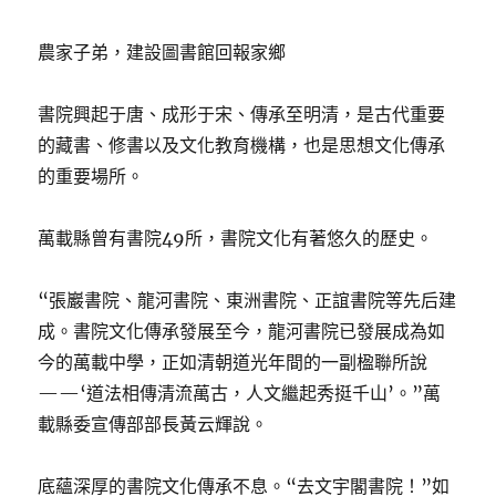
農家子弟，建設圖書館回報家鄉
書院興起于唐、成形于宋、傳承至明清，是古代重要
的藏書、修書以及文化教育機構，也是思想文化傳承
的重要場所。
萬載縣曾有書院49所，書院文化有著悠久的歷史。
“張巖書院、龍河書院、東洲書院、正誼書院等先后建
成。書院文化傳承發展至今，龍河書院已發展成為如
今的萬載中學，正如清朝道光年間的一副楹聯所說
——‘道法相傳清流萬古，人文繼起秀挺千山’。”萬
載縣委宣傳部部長黃云輝說。
底蘊深厚的書院文化傳承不息。“去文宇閣書院！”如