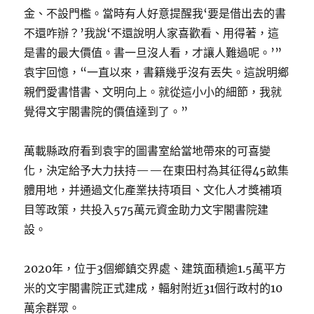
金、不設門檻。當時有人好意提醒我‘要是借出去的書
不還咋辦？’我說‘不還說明人家喜歡看、用得著，這
是書的最大價值。書一旦沒人看，才讓人難過呢。’”
袁宇回憶，“一直以來，書籍幾乎沒有丟失。這說明鄉
親們愛書惜書、文明向上。就從這小小的細節，我就
覺得文宇閣書院的價值達到了。”
萬載縣政府看到袁宇的圖書室給當地帶來的可喜變
化，決定給予大力扶持——在東田村為其征得45畝集
體用地，并通過文化產業扶持項目、文化人才獎補項
目等政策，共投入575萬元資金助力文宇閣書院建
設。
2020年，位于3個鄉鎮交界處、建筑面積逾1.5萬平方
米的文宇閣書院正式建成，輻射附近31個行政村的10
萬余群眾。