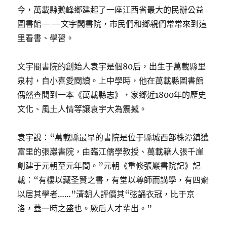
今，萬載縣鵝峰鄉建起了一座江西省最大的民辦公益
圖書館——文宇閣書院，市民們和鄉親們常常來到這
里看書、學習。
文宇閣書院的創始人袁宇是個80后，出生于萬載縣里
泉村，自小喜愛閱讀。上中學時，他在萬載縣圖書館
偶然查閱到一本《萬載縣志》，家鄉近1800年的歷史
文化、風土人情等讓袁宇大為震撼。
袁宇說：“萬載縣最早的書院是位于縣城西部株潭鎮獲
富里的張巖書院，由臨江儒學教授、萬載籍人張千崖
創建于元朝至元年間。”元朝《重修張巖書院記》記
載：“有樓以藏圣賢之書，有堂以尊師而講學，有四齋
以居其學者……”清朝人評價其“弦誦衣冠，比于京
洛，蓋一時之盛也。厥后人才輩出。”