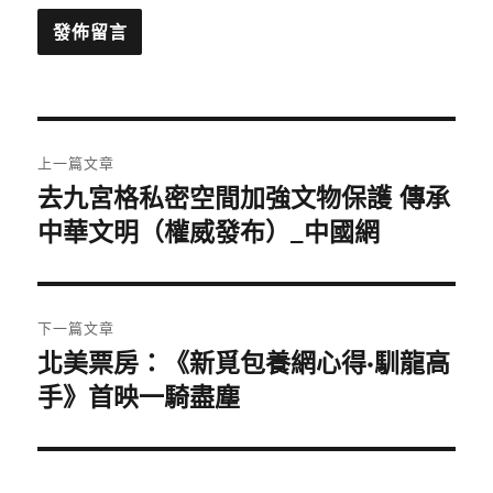
文
上一篇文章
章
去九宮格私密空間加強文物保護 傳承
上
一
中華文明（權威發布）_中國網
導
篇
覽
文
章:
下一篇文章
北美票房：《新覓包養網心得·馴龍高
下
一
手》首映一騎盡塵
篇
文
章: