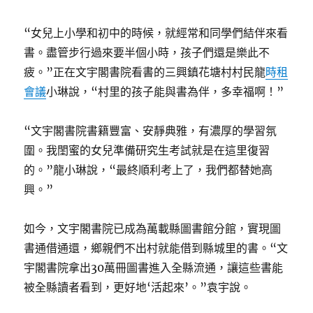
“女兒上小學和初中的時候，就經常和同學們結伴來看
書。盡管步行過來要半個小時，孩子們還是樂此不
疲。”正在文宇閣書院看書的三興鎮花塘村村民龍
時租
會議
小琳說，“村里的孩子能與書為伴，多幸福啊！”
“文宇閣書院書籍豐富、安靜典雅，有濃厚的學習氛
圍。我閨蜜的女兒準備研究生考試就是在這里復習
的。”龍小琳說，“最終順利考上了，我們都替她高
興。”
如今，文宇閣書院已成為萬載縣圖書館分館，實現圖
書通借通還，鄉親們不出村就能借到縣城里的書。“文
宇閣書院拿出30萬冊圖書進入全縣流通，讓這些書能
被全縣讀者看到，更好地‘活起來’。”袁宇說。