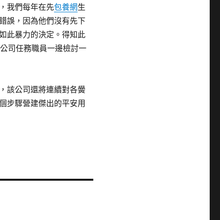
，我們每年在先
包養網
生
錯誤，因為他們沒有先下
如此暴力的決定。得知此
該公司任務職員一邊檢討一
，該公司還將連續對各黌
個步驟營建傑出的平安用