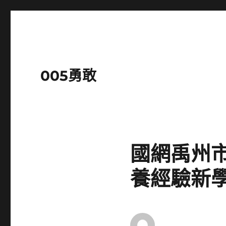
005勇敢
國網禹州市
養經驗新學