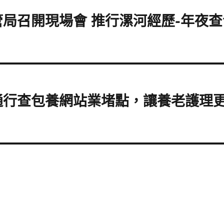
局召開現場會 推行漯河經歷-年夜
通行查包養網站業堵點，讓養老護理更