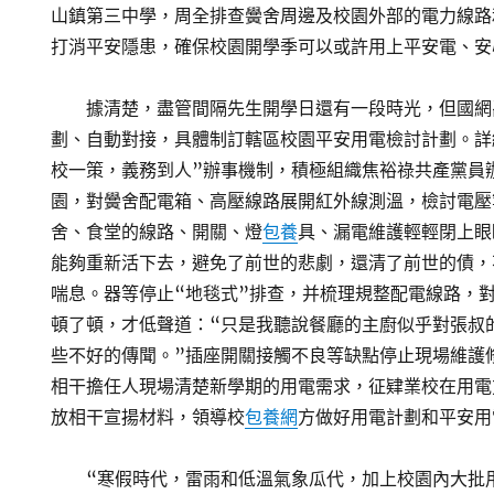
山鎮第三中學，周全排查黌舍周邊及校園外部的電力線路
打消平安隱患，確保校園開學季可以或許用上平安電、安
據清楚，盡管間隔先生開學日還有一段時光，但國網
劃、自動對接，具體制訂轄區校園平安用電檢討計劃。詳
校一策，義務到人”辦事機制，積極組織焦裕祿共產黨員
園，對黌舍配電箱、高壓線路展開紅外線測溫，檢討電壓
舍、食堂的線路、開關、燈
包養
具、漏電維護輕輕閉上眼
能夠重新活下去，避免了前世的悲劇，還清了前世的債，
喘息。器等停止“地毯式”排查，并梳理規整配電線路，
頓了頓，才低聲道：“只是我聽說餐廳的主廚似乎對張叔
些不好的傳聞。”插座開關接觸不良等缺點停止現場維護
相干擔任人現場清楚新學期的用電需求，征肄業校在用電
放相干宣揚材料，領導校
包養網
方做好用電計劃和平安用
“寒假時代，雷雨和低溫氣象瓜代，加上校園內大批