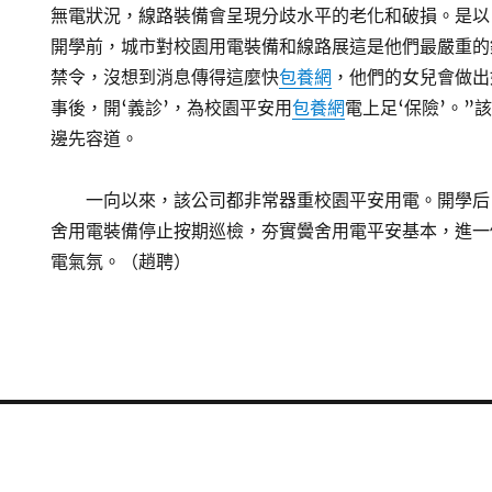
無電狀況，線路裝備會呈現分歧水平的老化和破損。是以
開學前，城市對校園用電裝備和線路展這是他們最嚴重的
禁令，沒想到消息傳得這麼快
包養網
，他們的女兒會做出
事後，開‘義診’，為校園平安用
包養網
電上足‘保險’。”
邊先容道。
一向以來，該公司都非常器重校園平安用電。開學后
舍用電裝備停止按期巡檢，夯實黌舍用電平安基本，進一
電氣氛。（趙聘）