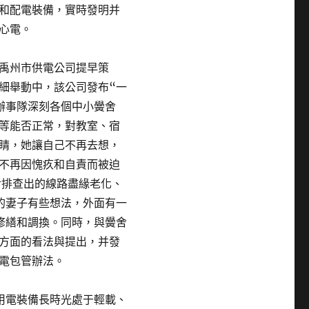
和配電裝備，實時發明并
心電。
禹州市供電公司提早策
細舉動中，該公司發布“一
辦事隊深刻各個中小黌舍
等能否正常，對教室、宿
睛，她讓自己不再去想，
不再因愧疚和自責而被迫
對排查出的線路盡緣老化、
的妻子有些想法，外面有一
修繕和調換。同時，與黌舍
方面的看法與提出，并發
電包管辦法。
用電裝備長時光處于輕載、