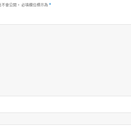
址不會公開。
必填欄位標示為
*