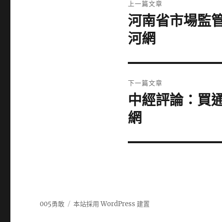
上一篇文章
章
河南省市場監管
上
一
導
河網
篇
覽
文
章:
下一篇文章
中經評論：買
下
一
網
篇
文
章:
005勇敢
本站採用 WordPress 建置