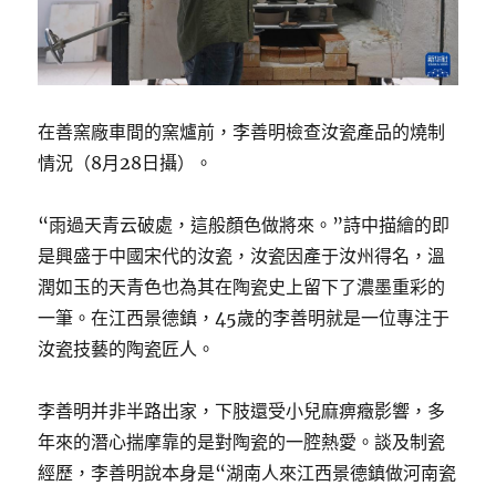
在善窯廠車間的窯爐前，李善明檢查汝瓷產品的燒制
情況（8月28日攝）。
“雨過天青云破處，這般顏色做將來。”詩中描繪的即
是興盛于中國宋代的汝瓷，汝瓷因產于汝州得名，溫
潤如玉的天青色也為其在陶瓷史上留下了濃墨重彩的
一筆。在江西景德鎮，45歲的李善明就是一位專注于
汝瓷技藝的陶瓷匠人。
李善明并非半路出家，下肢還受小兒麻痹癥影響，多
年來的潛心揣摩靠的是對陶瓷的一腔熱愛。談及制瓷
經歷，李善明說本身是“湖南人來江西景德鎮做河南瓷