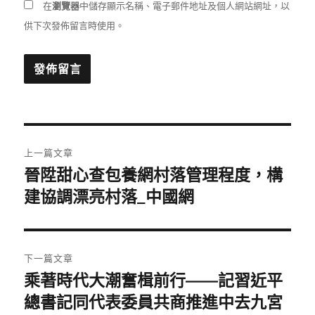
在
瀏覽器
中儲存顯示名稱、電子郵件地址及個人網站網址，以
供下次發佈留言時使用。
文
上一篇文章
章
晉陞甜心查包養網村落管理程度，構
上
一
建協調漂亮村落_中國網
導
篇
覽
文
章:
下一篇文章
乘著時代大潮奮楫前行——記習近平
下
一
總書記同代表委員共商推進中去九宮