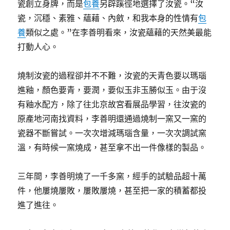
瓷創立身牌，而是
包養
另辟蹊徑地選擇了汝瓷。“汝
瓷，沉穩、素雅、蘊藉、內斂，和我本身的性情有
包
養
類似之處。”在李善明看來，汝瓷蘊藉的天然美最能
打動人心。
燒制汝瓷的過程卻并不不難，汝瓷的天青色要以瑪瑙
進釉，顏色要青，要潤，要似玉非玉勝似玉。由于沒
有釉水配方，除了往北京故宮看展品學習，往汝瓷的
原產地河南找資料，李善明還通過燒制一窯又一窯的
瓷器不斷嘗試。一次次增減瑪瑙含量，一次次調試窯
溫，有時候一窯燒成，甚至拿不出一件像樣的製品。
三年間，李善明燒了一千多窯，經手的試驗品超十萬
件，他屢燒屢敗，屢敗屢燒，甚至把一家的積蓄都投
進了進往。