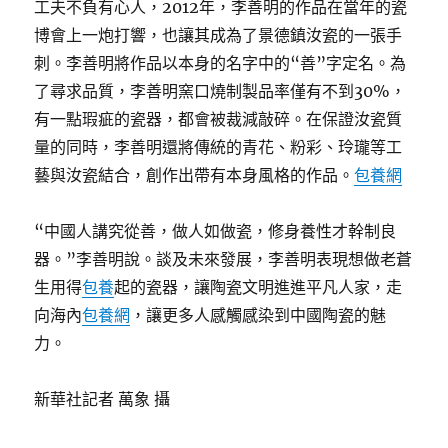
工夫不負有心人，2012年，李善明的作品在當年的瓷
博會上一炮打響，也讓其成為了景德鎮汝瓷的一張手
刺。李善明將作品以本身的名字中的“善”字定名。為
了尋求品質，李善明窯口燒制製品率僅有不到30%，
有一點瑕疵的瓷器，都會被裁減敲碎。在保證汝瓷質
量的同時，李善明還將傳統的青花、粉彩、玲瓏等工
藝與汝瓷結合，創作出帶有本身風格的作品。
包養網
“中國人講究從善，做人如做瓷，修身養性才幹制良
器。”李善明說。談及未來發展，李善明表現想做老蒼
生用得
包養
起的瓷器，讓陶瓷文明進進平凡人家，走
向海內
包養網
，讓更多人感觸感染到中國陶瓷的魅
力。
新華社記者 萬象 攝