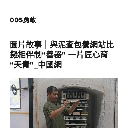
005勇敢
圖片故事｜與泥查包養網站比
擬相伴制“善器” 一片匠心育
“天青”_中國網