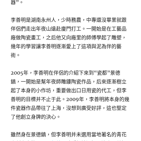
器”。
李善明是湖南永州人，少時務農，中專還沒畢業就跟
伴侶們走出年夜山遠赴廈門打工。一開始是在工藝品
廠做陶瓷畫工，之后他又向廠里的師傅學起了雕塑，
幾年的學習讓李善明逐漸愛上了這項與泥為伴的藝
術。
2005年，李善明在伴侶的介紹下來到“瓷都”景德
鎮，一開始是幫年夜師雕鏤陶瓷作品，后來逐漸樹立
起了本身的小作坊，重要做出口日用瓷的代工，但李
善明的目標并不止于此。2009年，李善明將本身的幾
件瓷器作品帶往了上海，沒想到廣受好評，這也堅定
了他創立身牌的決心。
雖然身在景德鎮，但李善明并未選用當地著名的青花