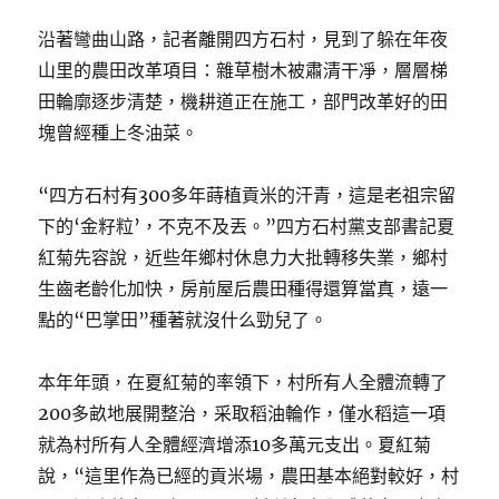
沿著彎曲山路，記者離開四方石村，見到了躲在年夜
山里的農田改革項目：雜草樹木被肅清干凈，層層梯
田輪廓逐步清楚，機耕道正在施工，部門改革好的田
塊曾經種上冬油菜。
“四方石村有300多年蒔植貢米的汗青，這是老祖宗留
下的‘金籽粒’，不克不及丟。”四方石村黨支部書記夏
紅菊先容說，近些年鄉村休息力大批轉移失業，鄉村
生齒老齡化加快，房前屋后農田種得還算當真，遠一
點的“巴掌田”種著就沒什么勁兒了。
本年年頭，在夏紅菊的率領下，村所有人全體流轉了
200多畝地展開整治，采取稻油輪作，僅水稻這一項
就為村所有人全體經濟增添10多萬元支出。夏紅菊
說，“這里作為已經的貢米場，農田基本絕對較好，村