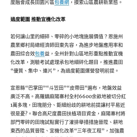
度融會成長田園片區
包養網
，摸索山區農耕新業態。
過度範圍 推動宜機化改革
若何讓山里的細碎、零碎的小地塊施展價值？恩施州
農業鄉村局總經濟師田東先容，為進步地盤應用率和
農田綜合效
包養
益，全州針對山區地形重點推動宜機
化改革，測驗考試處理承包地細碎化題目，推進農田
“優質、集中、連片”，為過度範圍運營發明前提。
宣恩縣“巴掌田”“斗笠田”“皮帶田”遍布，地盤效益
廣泛不高。高羅鎮麻陽寨村全村6600余畝地被切分紅
1萬多塊，田塊朋分、鉅細紛歧的耕地前提讓村平易近
很是憂?。聯合高尺度農田扶植項目資金，麻陽寨村將
部門零碎的田塊試點實行了灌排舉措措施晉陞、耕地
東西的品質晉陞、宜機化改革“三年夜工程”，加強農