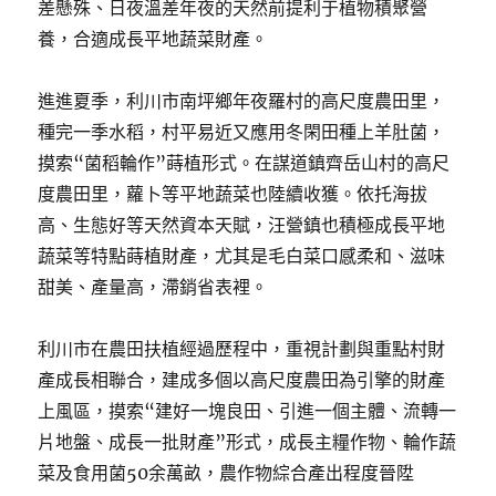
差懸殊、日夜溫差年夜的天然前提利于植物積聚營
養，合適成長平地蔬菜財產。
進進夏季，利川市南坪鄉年夜羅村的高尺度農田里，
種完一季水稻，村平易近又應用冬閑田種上羊肚菌，
摸索“菌稻輪作”蒔植形式。在謀道鎮齊岳山村的高尺
度農田里，蘿卜等平地蔬菜也陸續收獲。依托海拔
高、生態好等天然資本天賦，汪營鎮也積極成長平地
蔬菜等特點蒔植財產，尤其是毛白菜口感柔和、滋味
甜美、產量高，滯銷省表裡。
利川市在農田扶植經過歷程中，重視計劃與重點村財
產成長相聯合，建成多個以高尺度農田為引擎的財產
上風區，摸索“建好一塊良田、引進一個主體、流轉一
片地盤、成長一批財產”形式，成長主糧作物、輪作蔬
菜及食用菌50余萬畝，農作物綜合產出程度晉陞