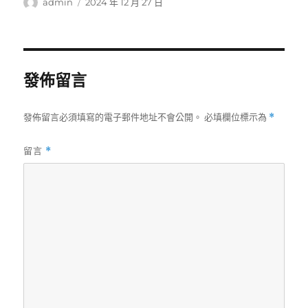
作
發
admin
2024 年 12 月 27 日
者
佈
日
期:
發佈留言
發佈留言必須填寫的電子郵件地址不會公開。
必填欄位標示為
*
留言
*