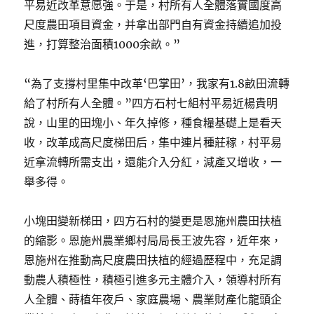
平易近改革意愿強。于是，村所有人全體落實國度高
尺度農田項目資金，并拿出部門自有資金持續追加投
進，打算整治面積1000余畝。”
“為了支撐村里集中改革‘巴掌田’，我家有1.8畝田流轉
給了村所有人全體。”四方石村七組村平易近楊貴明
說，山里的田塊小、年久掉修，種食糧基礎上是看天
收，改革成高尺度梯田后，集中連片種莊稼，村平易
近拿流轉所需支出，還能介入分紅，減產又增收，一
舉多得。
小塊田變新梯田，四方石村的變更是恩施州農田扶植
的縮影。恩施州農業鄉村局局長王波先容，近年來，
恩施州在推動高尺度農田扶植的經過歷程中，充足調
動農人積極性，積極引進多元主體介入，領導村所有
人全體、蒔植年夜戶、家庭農場、農業財產化龍頭企