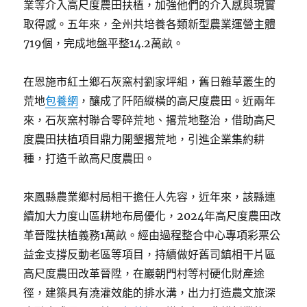
業等介入高尺度農田扶植，加強他們的介入感與現實
取得感。五年來，全州共培養各類新型農業運營主體
719個，完成地盤平整14.2萬畝。
在恩施市紅土鄉石灰窯村劉家坪組，舊日雜草叢生的
荒地
包養網
，釀成了阡陌縱橫的高尺度農田。近兩年
來，石灰窯村聯合零碎荒地、撂荒地整治，借助高尺
度農田扶植項目鼎力開墾撂荒地，引進企業集約耕
種，打造千畝高尺度農田。
來鳳縣農業鄉村局相干擔任人先容，近年來，該縣連
續加大力度山區耕地布局優化，2024年高尺度農田改
革晉陞扶植義務1萬畝。經由過程整合中心專項彩票公
益金支撐反動老區等項目，持續做好舊司鎮相干片區
高尺度農田改革晉陞，在巖朝門村等村硬化財產途
徑，建築具有澆灌效能的排水溝，出力打造農文旅深