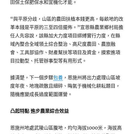
田保土保肥保水和宜機化才能。
“與平原分歧，山區的農田扶植本錢更高，每畝地的改
革本錢是平原的三至四倍擺佈。”宣恩縣農業鄉村局擔
任人先容說，該縣加大力度項目綁縛實行力度，在縣
域內整合全域領土綜合整治、高尺度農田、農旅融
會、工具部協作、財產幫扶等項目及資金，摸索進項
目拉動型、托管辦事型等有用形式。
據清楚，下一個步驟
包養
，恩施州將出力處理山區坡
度年夜、地塊疏散且細碎、晦氣于機械化耕耘題目，
隨機應變成長過度範圍運營。
凸起特點 進步農業綜合效益
恩施州地處武陵山區腹地，均勻海拔1000米，海拔高