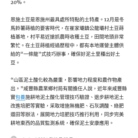
20%。
恩施土豆是恩施州最具處所特點的土特產。12月是冬
馬鈴薯蒔植的要害時代，在崔家壩鎮公龍壩村土豆蒔
植基地，村平易近搶抓農時收穫土豆，田間地頭非常
繁忙。在土豆蒔植經過歷程中，都有本地運營主體供
給的“一條龍”式技巧辦事，確保好泥土里種出好土
豆。
“山區泥土酸化較為嚴重，影響地力程度和農作物產
出。”咸豐縣農業鄉村局有關擔任人說，近年來咸豐縣
實
包養
施耕地泥土酸化管理技巧驗證、退步耕地泥土
改進培肥等實驗，采取增施無機肥、石灰調酸、綠肥
還田等辦法，展開地力培肥技巧推行利用，同步完美
耕地東西的品質監測系統，確保泥土安康應用。