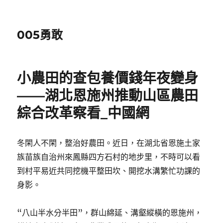
005勇敢
小農田的查包養價錢年夜變身
——湖北恩施州推動山區農田
綜合改革察看_中國網
冬閑人不閑，整治好農田。近日，在湖北省恩施土家
族苗族自治州來鳳縣四方石村的地步里，不時可以看
到村平易近共同挖機平整田坎、開挖水溝繁忙功課的
身影。
“八山半水分半田”，群山綿延、溝壑縱橫的恩施州，