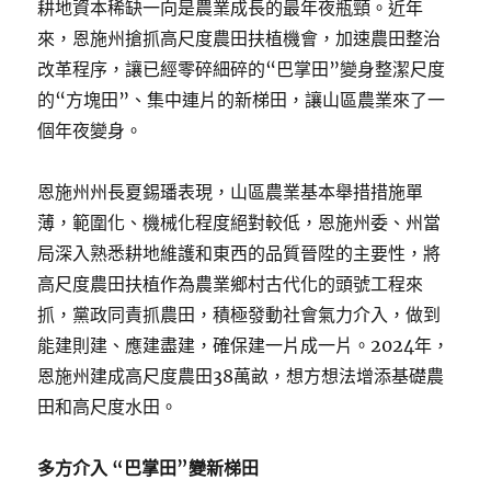
耕地資本稀缺一向是農業成長的最年夜瓶頸。近年
來，恩施州搶抓高尺度農田扶植機會，加速農田整治
改革程序，讓已經零碎細碎的“巴掌田”變身整潔尺度
的“方塊田”、集中連片的新梯田，讓山區農業來了一
個年夜變身。
恩施州州長夏錫璠表現，山區農業基本舉措措施單
薄，範圍化、機械化程度絕對較低，恩施州委、州當
局深入熟悉耕地維護和東西的品質晉陞的主要性，將
高尺度農田扶植作為農業鄉村古代化的頭號工程來
抓，黨政同責抓農田，積極發動社會氣力介入，做到
能建則建、應建盡建，確保建一片成一片。2024年，
恩施州建成高尺度農田38萬畝，想方想法增添基礎農
田和高尺度水田。
多方介入 “巴掌田”變新梯田