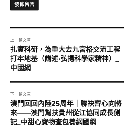
文
上一篇文章
章
扎實科研，為重大去九宮格交流工程
上
一
打牢地基（講述·弘揚科學家精神）_
導
篇
中國網
覽
文
章:
下一篇文章
澳門回回內陸25周年｜聯袂齊心向將
下
一
來——澳門幫扶貴州從江協同成長側
篇
記_中甜心寶物查包養網國網
文