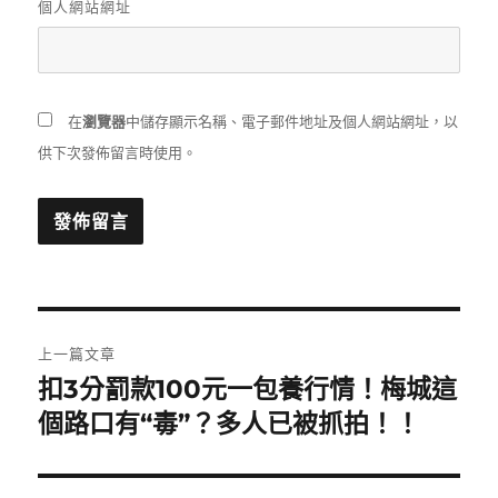
個人網站網址
在
瀏覽器
中儲存顯示名稱、電子郵件地址及個人網站網址，以
供下次發佈留言時使用。
文
上一篇文章
章
扣3分罰款100元一包養行情！梅城這
上
一
個路口有“毒”？多人已被抓拍！！
導
篇
覽
文