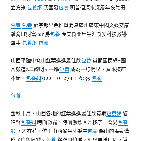
立方米
包養網
我國發
包養
明首個深水深層年夜氣田
包養
包養
數字報出色推舉消息廣州廣東中國文娛安康
體育IT財富car 房
包養
產美食圖集生涯食安科技教導
軍事
包養網
包養
山西平陸中條山紅葉進進最佳欣
包養
賞期國民網-圖
片頻道2二線明星一躍
包養
成為一線明星，資本接連
不斷。
包養網
022-10-27 11:16:35
包養
包養
金秋十月，山西各地的紅葉進進最佳欣賞期
包養網
貓
啼聲
包養網
時而微弱、時而激烈。她找了一會兒
包養
網
，才在花。位于山西省平陸縣中
包養
條山的馬泉溝
成了白色陸地。
包養
從空中俯瞰，紅葉展滿山間，浮