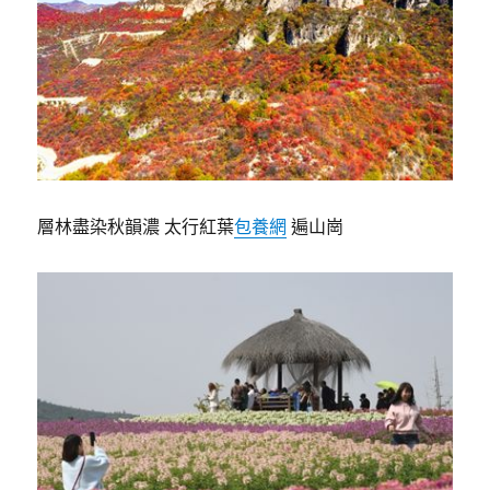
層林盡染秋韻濃 太行紅葉
包養網
遍山崗