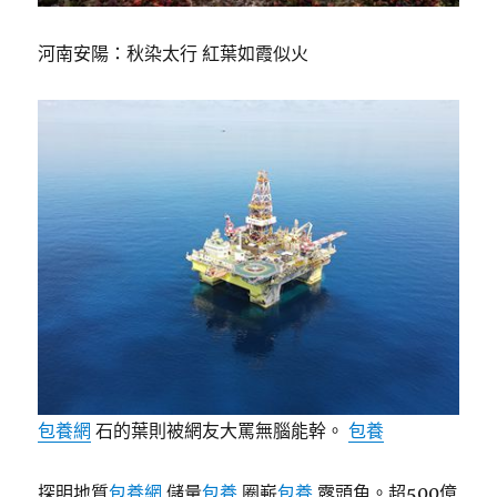
河南安陽：秋染太行 紅葉如霞似火
包養網
石的葉則被網友大罵無腦能幹。
包養
探明地質
包養網
儲量
包養
圈嶄
包養
露頭角。超500億