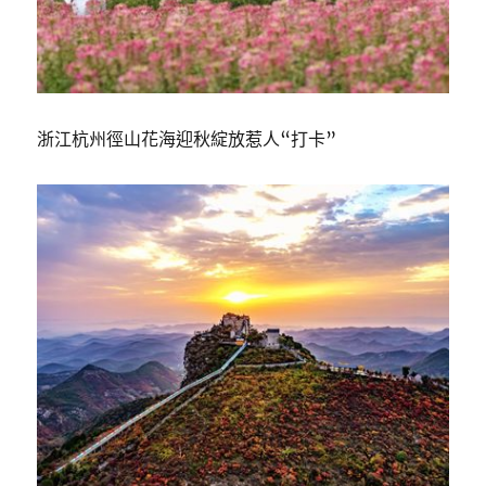
浙江杭州徑山花海迎秋綻放惹人“打卡”