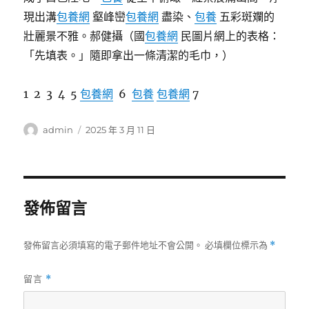
現出溝
包養網
壑峰巒
包養網
盡染、
包養
五彩斑斕的
壯麗景不雅。郝健攝（國
包養網
民圖片網上的表格：
「先填表。」隨即拿出一條清潔的毛巾，）
1 2 3 4 5
包養網
6
包養
包養網
7
作
發
admin
2025 年 3 月 11 日
者
佈
日
期:
發佈留言
發佈留言必須填寫的電子郵件地址不會公開。
必填欄位標示為
*
留言
*