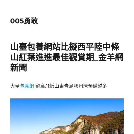
005勇敢
山臺包養網站比擬西平陸中條
山紅葉進進最佳觀賞期_金羊網
新聞
大量
包養網
留鳥飛抵山東青島膠州灣預備越冬