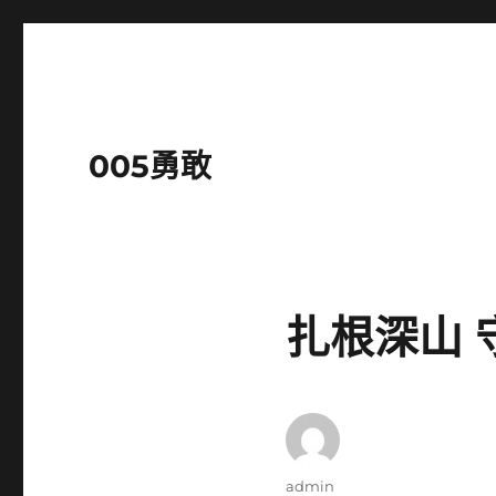
005勇敢
扎根深山 
作
admin