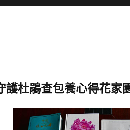
守護杜鵑查包養心得花家