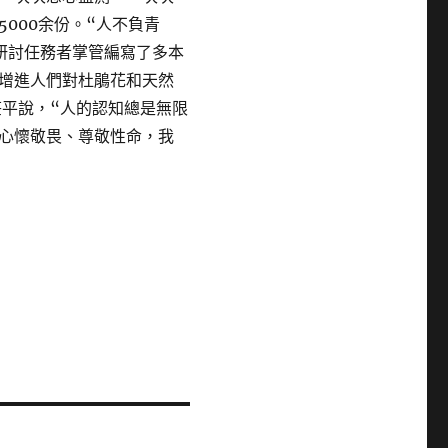
000余份。“人不負青
研討任務者掌管編寫了多本
增進人們對杜鵑花和天然
莊平說，“人的認知總是無限
心懷敬畏、尊敬性命，我