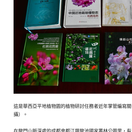
這是華西亞平地植物園的植物研討任務者近年掌管編寫關
攝）。
在龍門山脈深處的成都會都江堰龍池國家叢林公園里，有