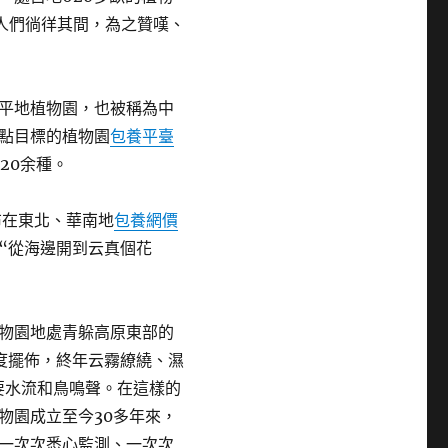
的人們徜徉其間，為之贊嘆、
平地植物園，也被稱為中
點目標的植物園
包養平臺
20余種。
布在東北、華南地
包養網價
“從海邊開到云真個花
物園地處青躲高原東部的
氏度擺佈，終年云霧繚繞、濕
只要水流和鳥鳴聲。在這樣的
物園成立至今30多年來，
一次次悉心監測、一次次