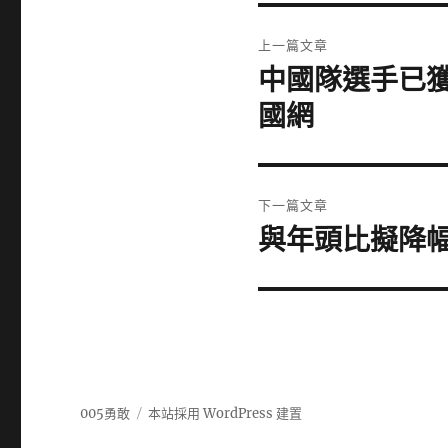
文
上一篇文章
章
中國隊選手已獲
上
一
導
國網
篇
覽
文
章:
下一篇文章
與年頭比擬降幅
下
一
篇
文
章:
005勇敢
本站採用 WordPress 建置