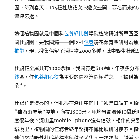
園。每到春天，104種杜鵑花次序遞次盛開，慕名而來
流連忘返。
這個植物園就是中國科
包養網比擬
學院植物研討所華西亞
國杜鵑園，是我國獨一一個以杜
包養
鵑花保育與研討為焦
推舉
，現已搜集保留了活植物2000多種，此中野生杜鵑4
杜鵑花全屬共有1000余種，我國有近600種，年夜多分
錢
區，作
包養網心得
為主要的園林造園樹種之一，被稱為
朵”。
杜鵑花是漂亮的，但扎根在深山中的日子卻是單調的。植
“華西雨屏帶”腹地，海拔1800米，年均勻氣溫僅10攝
度很年夜。深山里mobile_phone沒有信號，相伴的
環境里，植物園的任務者終年堅持不懈開展研討摸索。植
他們堅持野外杜鵑花標本與種子采集。一次次翻山越嶺、