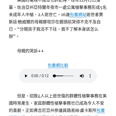
美國的電視不雅眾也許記得，往年12月17日薄
暮，佐治亞州亞特蘭年夜市一處公寓槍擊事務形成5名
未成年人中槍、2人逝世亡，16歲
包養網站
逝世者賈
斯廷·鮑威爾的母親娜塔莎在鏡頭前哭得不克不及自
已，“分開孩子我活不下往，我不了解本身該怎么
辦”。
母親的哭訴↓↓
包養網比較
但是，招致4人以上逝世傷的群體性槍擊事務在美
國時常產生，家庭群體性槍擊事務也已成為令人不安
的喜劇。正如弗吉尼亞州參議員路易絲·盧卡斯所
包養