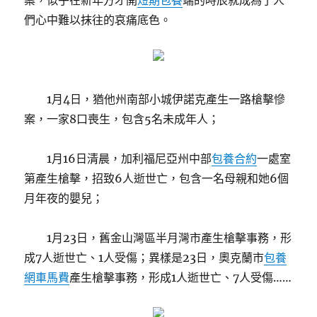
案，似乎在新年方才開
短期包養
端的時辰就成為了人
們心中難以抹往的哀痛底色。
1月4日，猶他州南部小城伊諾克產生一路槍擊慘
案，一家8口喪生，包含5名未成年人；
1月16日清晨，加利福尼亞州中部
包養合約
一處室
第產生槍擊，招致6人逝世亡，包含一名母親和她6個
月年夜的嬰兒；
1月23日，舊金山灣區半月灣市產生槍擊事務，形
成7人逝世亡、1人受傷；異樣是23日，奧克蘭市
包養
網車馬費
產生槍擊事務，形成1人逝世亡、7人受傷……