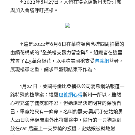
↑2022年8月27日，人們在得克薩斯州奧斯汀餐
與加入會議呼吁控槍。
↑這是2022年6月6日在華盛頓留念碑四周拍攝的
由絹花構成的“全美槍支暴力留念碑”。組織者在這里
放置了4.5萬朵絹花，以弔唁美國槍支受
包養網
益者，
展現槍患之重，請求華盛頓結束不作為。
1月24日，美國哥倫比亞播送公司消息網站報道一
路特殊的槍擊案：堪薩
包養網心得
斯州一所以，雖然
心裡充滿了愧疚和不忍，但她還是決定明智的保護自
己，畢竟她只有一條命。名叫約瑟夫·奧斯汀·史姑娘男
人21日與伴侶開車外出狩獵途中，隨行的一只狗踩到
放在car 后座上一支步槍的扳機，史姑娘被就地射