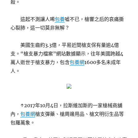
殺。
這起不測讓人唏
包養
噓不已，槍響之后的哀痛撕
心裂肺，這一切莫非無解？
美國生齒約3.3億，平易近間槍支保有量逾4億
支。“槍支暴力檔案”網站數據顯示，往年美國跨越4
萬人逝世于槍支暴力，包含
包養網
1600多名未成年
人。
↑2017年10月4日，拉斯維加斯的一家槍械商舖
內，
包養網
槍支彈藥、槍周邊用品、槍文明衍生品等
包羅萬象。