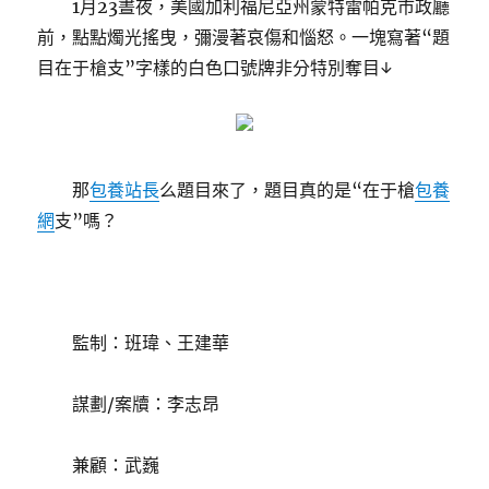
1月23晝夜，美國加利福尼亞州蒙特雷帕克市政廳
前，點點燭光搖曳，彌漫著哀傷和惱怒。一塊寫著“題
目在于槍支”字樣的白色口號牌非分特別奪目↓
那
包養站長
么題目來了，題目真的是“在于槍
包養
網
支”嗎？
監制：班瑋、王建華
謀劃/案牘：李志昂
兼顧：武巍