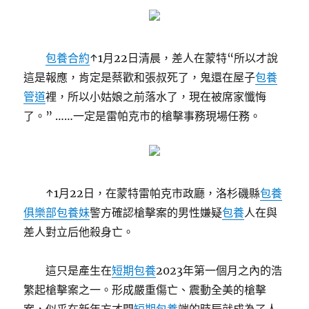
包養合約
↑1月22日清晨，差人在蒙特“所以才說
這是報應，肯定是蔡歡和張叔死了，鬼還在屋子
包養
管道
裡，所以小姑娘之前落水了，現在被席家懺悔
了。” ……一定是雷帕克市的槍擊事務現場任務。
↑1月22日，在蒙特雷帕克市政廳，洛杉磯縣
包養
俱樂部
包養妹
警方確認槍擊案的男性嫌疑
包養
人在與
差人對立后他殺身亡。
這只是產生在
短期包養
2023年第一個月之內的浩
繁起槍擊案之一。形成嚴重傷亡、震動全美的槍擊