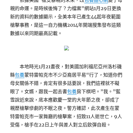
依據美國“槍支暴親的未來，改
包養甜心網
變了母
親的命運。是時候後悔了？力檔案”網站1月29日更換
新的資料的數據顯示，全美本年已產生44起年夜範圍
槍擊事務，是這一自力機構2014年開端搜集發布這類
數據以來同期最高記載。
本地時光1月21晝夜，對美國加利福尼亞州洛杉磯
縣
包養
蒙特雷帕克市不少亞裔居平易“行了，知道你們
母女關係不錯，肯定有很多話要說，我們這裡就不礙
眼了。女婿，跟我一起去書
包養
房下棋吧。”我。”藍
雪說近來說，底本應歡慶一堂的大年節之夜，卻成了
親歷槍擊慘劇的不眠之夜。警方確認，此次產生在蒙
特雷帕克市一家舞廳的槍擊案，招致11人逝世亡，9人
受傷，槍手在22日上午與差人對立后飲彈自殺。