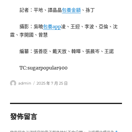
記者：平地、譚晶晶
包養金額
、孫丁
攝影：吳曉
包養app
凌、王迎、李波、亞倫、沈
霆、李開國、曾慧
編纂：張善臣、戴天放、韓曄、張晨岑、王諾
TC:sugarpopular900
作
發
admin
2025 年 7 月 25 日
者
佈
日
期:
發佈留言