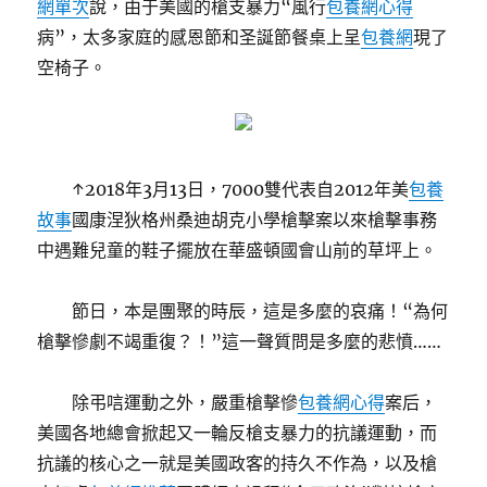
網單次
說，由于美國的槍支暴力“風行
包養網心得
病”，太多家庭的感恩節和圣誕節餐桌上呈
包養網
現了
空椅子。
↑2018年3月13日，7000雙代表自2012年美
包養
故事
國康涅狄格州桑迪胡克小學槍擊案以來槍擊事務
中遇難兒童的鞋子擺放在華盛頓國會山前的草坪上。
節日，本是團聚的時辰，這是多麼的哀痛！“為何
槍擊慘劇不竭重復？！”這一聲質問是多麼的悲憤……
除弔唁運動之外，嚴重槍擊慘
包養網心得
案后，
美國各地總會掀起又一輪反槍支暴力的抗議運動，而
抗議的核心之一就是美國政客的持久不作為，以及槍