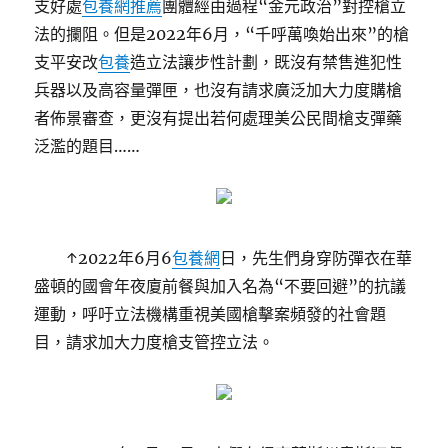
支好處
包養網推薦
團體經由過程“金元政治”對控槍立
法的攔阻。但是2022年6月，“千呼萬喚始出來”的槍
支平安改
包養
造立法讓步性計劃，既沒有禁售進犯性
兵器以及高容量彈匣，也沒有請求廣泛加大力度購槍
者佈景審查，更沒有提出若何處理美公民間槍支彈藥
泛濫的題目……
↑2022年6月6
包養網
日，先生們身穿防彈衣在華
盛頓的國會年夜廈前餐與加入名為“不要回避”的抗議
運動，呼吁立法機構重視美國槍擊案頻發的社會題
目，請求加大力度槍支管控立法。