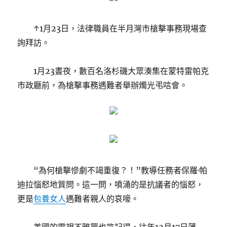
↑1月23日，法律職員在半月灣市槍擊事務現場查
詢拜訪。
1月23晝夜，數百名洛杉磯大眾湊集在蒙特雷帕克
市政廳前，為槍擊事務遇難者舉辦燭光弔唁會。
“為何槍擊慘劇不竭重復？！”教導任務者保羅·帕
迪拉惱怒地質問。這一問，噴涌的是抗議者的惱怒，
更是
包養女人
遇難者親人的哀嚎。