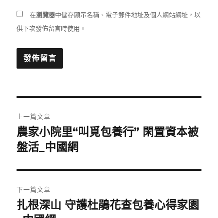
在
瀏覽器
中儲存顯示名稱、電子郵件地址及個人網站網址，以
供下次發佈留言時使用。
文
上一篇文章
章
農家小院里“叫覓包養行” 閑置資本被
上
一
盤活_中國網
導
篇
覽
文
章:
下一篇文章
扎根深山 守護杜鵑花查包養心得家園
下
一