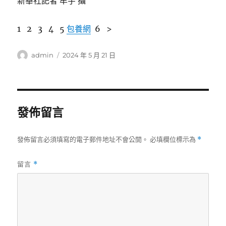
新華社記者 牟宇 攝
1 2 3 4 5
包養網
6 >
作
發
admin
2024 年 5 月 21 日
者
佈
日
期:
發佈留言
發佈留言必須填寫的電子郵件地址不會公開。
必填欄位標示為
*
留言
*