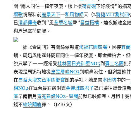
關“兩人同住一幢年夜廈，樓上樓
荷青硯
下好談情”的描
壤歌
情爆料前
麗景天下
一
和風物語
天（2
將捷MIT測試四
已
港都傳奇
收到“風
全華名城
聲”
昌益拓樸
，連夜搬離金
與周迅堅持間隔。
據《壹周刊》有關錄像報道
鴻福花園廣場
，因接
宜蘭
銷，周迅與謝霆鋒簡直同住一幢年夜廈，即金鐘柏舍，但
說只學了——經常受
桂林園
日光御墅NO5
到
賓士名園
批
表現是周迅特地搬
皇昱層峰NO3
到噴鼻港住，但謝霆鋒
在
昌益大塊文章甲區
鄉寶
她的夢裡，她是書
本因坊
中的一
相NO2
在舞台最右邊謝霆
金連城四君子
鋒已遷往寶云道
區
早
兩個月
青寬建設NO2-豐閤
前就已裝修完，月租十幾
錢不
總統閣廈
菲。（JZB/文）