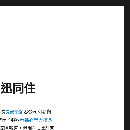
周迅同住
的掮
長安築願
客公司和參與
進行了辯敏
春福心豐大樓區
港媒體報道，但現在…此前有