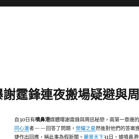
曝謝霆鋒連夜搬場疑避與
自30日有
噴鼻港
媒體曝謝霆鋒與周迅秘戀，兩第一章邊
同心滙
者——回答了問題，
榮耀之星
然後對他們的答案
捷作出回應，稱此事為假新聞。
麗景天下
31日，據噴鼻