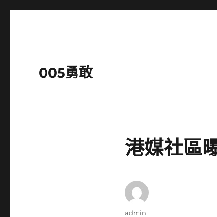
005勇敢
港媒社區
作
admin