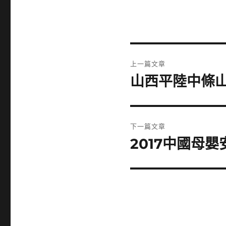
文
上一篇文章
章
山西平陸中條
上
一
導
篇
覽
文
下一篇文章
章:
2017中國母
下
一
篇
文
章: