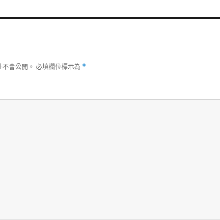
址不會公開。
必填欄位標示為
*