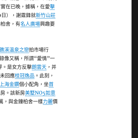
寫實在已晚，據稱，在愛
擊
9日），謝霆鋒就
新竹山莊
鐘柏舍，有
名人廣場
興趣要
礁溪溫泉之戀
拍市場行
錄像又稱，所謂“愛情”一
評。是女方反擊
朗雲天
，并
并未回應
桂冠逸品
。此刻，
上海金鑽
個小配角，坐
首
新房。該新房
美墅NO5如意
萬，與金鐘柏舍一樣
力麗
價