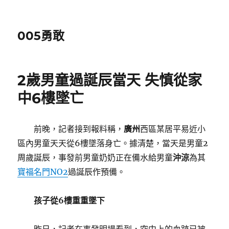
005勇敢
2歲男童過誕辰當天 失慎從家
中6樓墜亡
前晚，記者接到報料稱，
廣州
西區某居平易近小
區內男童天天從6樓墜落身亡。據清楚，當天是男童2
周歲誕辰，事發前男童奶奶正在備水給男童
沖涼
為其
寶福名門NO2
過誕辰作預備。
孩子從6樓重重墜下