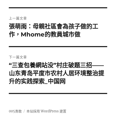
文
上一篇文章
章
張萌雨：母親社區會為孩子做的工
上
一
作，Mhome的教員城市做
導
篇
覽
文
章:
下一篇文章
“三查包養網站没”村庄破题三招——
下
一
山东青岛平度市农村人居环境整治提
篇
升的实践探索_中国网
文
章:
005勇敢
本站採用 WordPress 建置