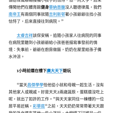
個德律風聯絡接觸小孩子的怙恃，但一向欠亨。后來
傳聞他們在體育館
健身
華納首馥
沒人聽德律風，我們
南帝王
有兩個同事就隨
吉利新邨
著小孩爺爺往找小孩
怙恃了，后來直接往到病院。”
太睿吉祥
該保安稱，追隨小孩家人往病院的同事
在病院里聽到小孩爺爺給小孩爸爸描寫事發前的情
境：失事前，爺爺在廚房做飯，奶奶在屋里給孫子備
水沖涼。
1小時前還在樓下
廣大天下
遊玩
“當天
昌傑學學
恰他從小就和母親一起生活，沒有
其他家人或親戚。好是天天2兩歲誕辰，蛋糕還沒吃上
呢，就出了如許的工作。”與天天家同住一棟樓的一位
居平易近稱，
彩華庭
“之前，天天奶奶常常帶著天天跟