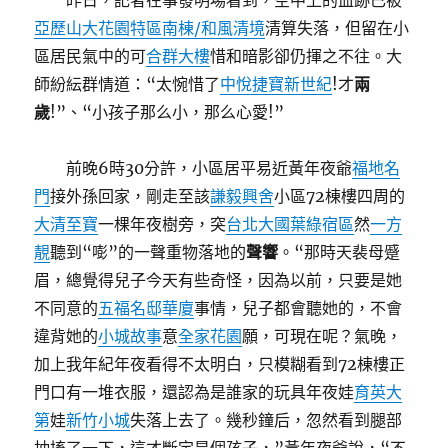
昨日，記者在事發明場看到，空中上的血跡已被
亞歷山大花園特區南棟/和風清境
清算失落，但留在小
區居民氣中的可
合群大樓
惜和暗影卻仍揮之不往。大
師紛紜群情道：“太惋惜了
中悅捷寶新世紀
!才
兩
歲
!”、“小孩子那么小，那么心愛!”
前晚6時30分許，小區居平易近黃年夜爺
福地名
門
接外孫回家，剛走至該
謙毅興舍
小區72棟樓四周的
大清至寶
一棵年夜樹旁，突
台北大國葉綠宿區
然
一方
靚
聽到“嘭”的一聲重物落地的
聲響
。“那時天裴母蹙
眉，總覺得兒子今天有些奇怪，因為以前，只要是她
不同意的
五福名邸華廈
事情，兒子都會聽她的，不會
違背她的
小城故事
意
全家花園
願，可現在呢？氣晚，
加上我年紀年夜看得不太明白，只模糊看到72棟樓正
門口有一堆衣服，還認為是誰家的玩具年夜娃
育英大
第
娃
新竹小城
失落上去了。幾秒鐘后，忽然看到腿部