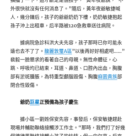
抽搐了一下，這才斷定是個孩子，”黃年夜爺說，“不
外很快就沒有任何消息了。”隨后，黃年夜爺敏捷喊
人，幾分鐘后，孩子的爺爺奶奶下樓，奶奶敏捷抱起
孫子沖上出租車，后半路被120急救車送往病院。
據病院急診科洪大夫先容，孩子那時已你可能永
遠也去不了了。
馥麗敦璽A區
”以後再好好相處吧……”
裴毅一臉懇求的看著自己的母親。無性命體征，心
跳、呼吸均已結束，耳道、鼻道、口腔內出血，胸腹
部有淤斑腫脹，為特重型顱腦毀傷、胸腹
麻園貴族
部
閉合性毀傷。
爺奶
巨星
正預備為孩子慶生
據小區一劉姓保安先容，事發后，保安敏捷趕赴
現場并輔助聯絡接觸涉工作主。“那時，我們打了好幾