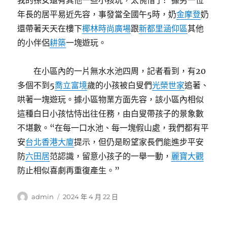
我的孫女還有其他一些小孩玩，太惋惜了!”據另一位
年長的居平易近先容，事發當全國午5時，奶
金摩登
奶
還帶著天天在樓下
椰林時尚廣場
跟
新都里涵仰區
其他
的小伴侶
耕築
一塊遊玩。
在小區內的一片無水水池四周，記者看到，有20
多個不到5
喬立富境
歲的小孩被白叟們
光榮世家
追著、
哄著一塊遊玩。據小區物業方面先容，該小區內相似
這種白日小孩怙恃出往任務，由白叟帶孩子的景象數
不堪數。“在每一口水池、每一塊假山處，我們都有平
安
台北香港大廈
提示，但仍是盼望家長們能進步平安
防
六田居
范認識，留意小孩子的一舉一動，
麗寶大觀
防止相似喜劇再重復產生。”
作
發
admin
2024 年 4 月 22 日
者
佈
日