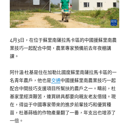
4月3日，在位于蘇里南薩拉馬卡區的中國援蘇里南農
業技巧一起配合中間，農業專家預備前去年夜棚講
課。
阿什溫·杜基是住在加勒比國度蘇里南薩拉馬卡區的一
名青年農戶，他也是
交通
中國援蘇里南農業技巧一起
配合中間技巧支援項目所幫扶的農戶之一。疇前，杜
基家里經濟艱苦，連買耕具都要向親友老友借錢。現
在，得益于中國專家帶來的進步前輩技巧和優質種
苗，杜基蒔植的作物產量翻了一番，年支出也增添了
一倍。