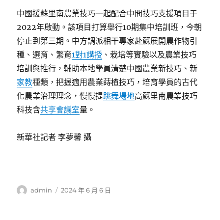
中國援蘇里南農業技巧一起配合中間技巧支援項目于
2022年啟動。該項目打算舉行10期集中培訓班，今朝
停止到第三期。中方調派相干專家赴蘇展開農作物引
種、選育、繁育
1對1講授
、栽培等實驗以及農業技巧
培訓與推行，輔助本地學員清楚中國農業新技巧、新
家教
種類，把握適用農業蒔植技巧，培育學員的古代
化農業治理理念，慢慢提
跳舞場地
高蘇里南農業技巧
科技含
共享會議室
量。
新華社記者 李夢馨 攝
作
發
admin
2024 年 6 月 6 日
者
佈
日