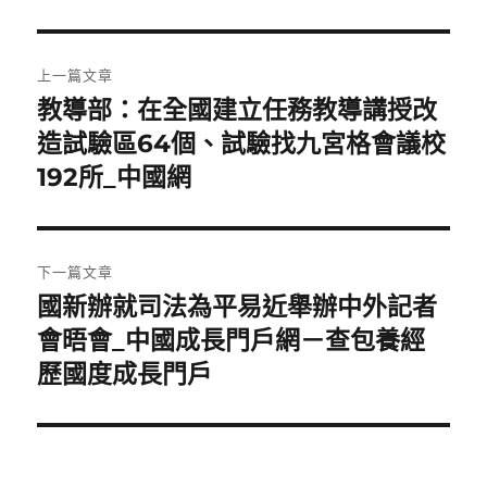
文
上一篇文章
章
教導部：在全國建立任務教導講授改
上
一
造試驗區64個、試驗找九宮格會議校
導
篇
192所_中國網
覽
文
章:
下一篇文章
國新辦就司法為平易近舉辦中外記者
下
一
會晤會_中國成長門戶網－查包養經
篇
歷國度成長門戶
文
章: