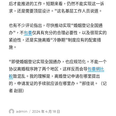
后才能推进的工作。短期来看，仍然不能实现这一诉
求，还是需要顶层设计。”这名基层工作人员说道。
也有不少评论指出，尽快推动实现“婚姻登记全国通
办”，不
包養
仅具有充分的合理必要性，以及很现实的
紧迫性，还是实施离婚“冷静期”制度应有的配套措
施。
“即使婚姻登记实现全国通办，也应规范化。不能一个
协议离婚程序跨了两个地区，这样反而会导
包養網比
較
致混乱。我的理解是，离婚登记申请在哪里提出
的，申请发证的手续就应该在哪里办。”郝佳说。（记
者 赵丽）
作
發
admin
2024 年 4 月 18 日