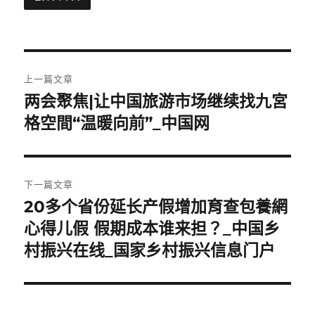
文
上一篇文章
章
两会聚焦|让中国旅游市场继续找九宮
上
一
格空間“温暖向前”_中国网
導
篇
覽
文
章:
下一篇文章
20多个省份延长产假增加育查包養網
下
一
心得儿假 假期成本谁来担？_中国乡
篇
村振兴在线_国家乡村振兴信息门户
文
章: