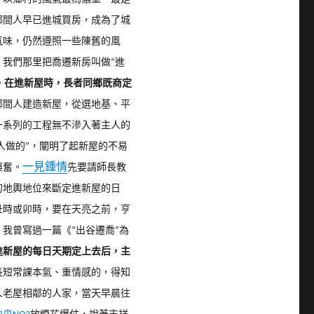
鄉間人早已進城買房，成為了城
氣味，仍然遵照一些陳舊的風
我們那里把喬遷新房叫做“進
。
在進新屋時，長者同鄉既商定
鄉間人建造新屋，從選地基、平
一系列的工程無不滲入著主人的
人做的”，闡明了起新屋的不易
一見鍾情
興奮。
先要請師長教
的地輿地位來斷定進新屋的日
丑時或卯時，要在天亮之前，亨
我曾寫過一篇《“出谷遷喬”為
進新屋的每日天期定上去后，主
長短常課本氣、重情感的，得知
人老屋相鄰的人家，當天早晨往