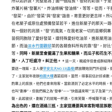
所以如許說，完整是為了圖一個成長、發財的彩頭。
于是
炸薯片稱“發薯片”，炸油條稱“發油條”，等等。
從而，干
“發菜”，由於“發菜”與“發家”諧音，寄意更好更吉祥。
所
在老屋子或原住處預備發菜若干，進住新屋子的那天一路
有一個好的兆頭。
“發”的風氣，在我老家一切的苗鄉侗
苗侗同胞除了愛好發菜，還特殊愛好吃油茶，進新屋用油
節，而油
淡水竹圍觀邸
茶的各類食料所有的靠“發”，好比“
等。
同時，新屋里會擺滿了生果和糖果，而瓜子和花生不
孫”，人丁旺盛冷。糾正他。。
這一天，親戚伴侶會成群結隊
要送一塊匾，主人便
早安北大NO.13(晶棧)
燃放鞭炮到門外迎接，
了，主家就年夜辦
柏園大樓
酒菜招待。當然，得事前估計好桌數
酌寨上的房族，他們也會來陪客。
當飲酒到了必定水平的時辰，有
也叫“劃拳”，但我們稱之為“發拳”——“快倡議來啊”“五子及第”“
聲，此起彼伏，劃輸了的就喝一杯酒，引來笑聲、呼喊聲不竭，
為出色的，還在酒過三巡，主家這邊要與來客對唱苗族歌