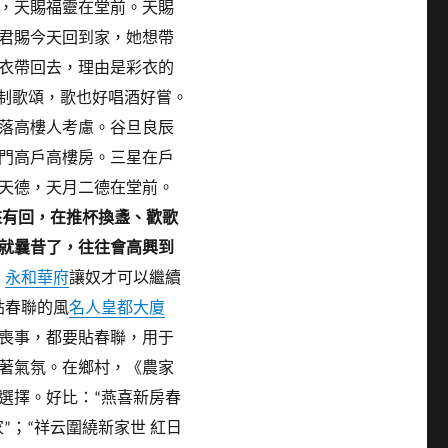
，天賜福靈在堂前。天賜
君賜今天回到家，她想帶
衣帶回去，理由是彩衣的
寶制歌頌，歌也好唱酒好嘗。
落高樓人考慮。谷旦良辰
門高戶高樓房。三星在戶
天德，天月二德在堂前。
來有回，在推杯換盞、歡歌
就曩昔了，往往會高興到
，
永和華府
讓奴才可以繼續
貼春聯的風
名人皇都大廈
喪事，都要貼春聯，用于
著氣氛。
在鄉村，《農家
選擇。
好比：“燕喜新房春
”；“祥云圍繞新家世 紅日