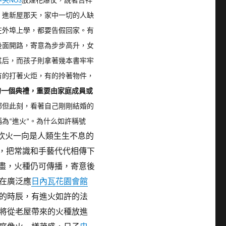
央NO3
放煙花爆仗，說著吉祥
。
進新屋那天，家中一切的人缺
在外埠上學，都要告假回家。
有
後面開路，寄意為步步高升，女
其后，而孩子則拿著幾本書牢牢
有的打著火炬，有的拎著物件，
的一個典禮，重要由家庭成員或
鄉但此刻，看著自己剛剛結婚的
為“進火”。為什么如許稱號
炊火一向是人類生生不息的
”，把常識和手藝代代相傳下
盡，火種仍可傳播，寄意後
在廣泛應
日內瓦花園會館
的時辰，有進火如許的法
將從老屋帶來的火種放進