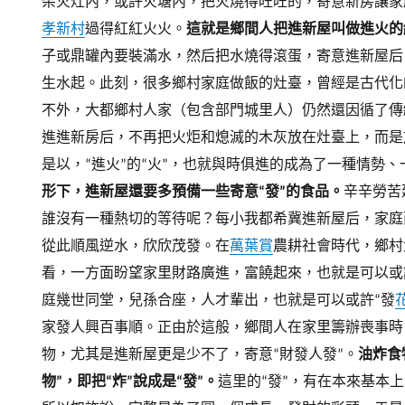
柴火灶內，或許火塘內，把火燒得旺旺的，寄意新房讓家
孝新村
過得紅紅火火。
這就是鄉間人把進新屋叫做進火的
子或鼎罐內要裝滿水，然后把水燒得滾蛋，寄意進新屋后
生水起。
此刻，很多鄉村家庭做飯的灶臺，曾經是古代化
不外，大都鄉村人家（包含部門城里人）仍然還因循了傳
進進新房后，不再把火炬和熄滅的木灰放在灶臺上，而是
是以，“進火”的“火”，也就與時俱進的成為了一種情勢
形下，進新屋還要多預備一些
寄意“發”的食品
。
辛辛勞苦
誰沒有一種熱切的等待呢？每小我都希冀進新屋后，家庭
從此順風逆水，欣欣茂發。
在
萬葉賞
農耕社會時代，鄉村
看，一方面盼望家里財路廣進，富饒起來，也就是可以或
庭幾世同堂，兒孫合座，人才輩出，也就是可以或許“發
家發人興百事順。
正由於這般，鄉間人在家里籌辦喪事時
物，尤其是進新屋更是少不了，寄意“財發人發”。
油炸食
物”，即把“炸”說成是“發”。
這里的“發”，有在本來基本