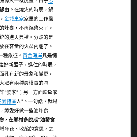
庭像火一樣茂盛，日子
忠
緣由。
在燒火的時辰，鍋
，
金城皇家
家里的工作風
的灶臺，不再燒柴火了。
統的進火典禮。
分歧的是
放在客堂的火盆內罷了。
、一種象征。
黃金海岸
凡是情
建好新屋子，進住的時辰，
面孔有新的景象和變更，
大眾有兩種最樸實的愿
許“發家”；另一方面盼望家
花園特區
人”。
一句話，就是
，總愛好做一些油炸食
物，在鄉村多說成“油發食
上增年夜、收縮的意思，之