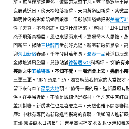
前。燕落樓前逢春熱，紫微帶眾齊下凡。燕子壘窩坐土屋
良辰黃道日，傍天榜地落新房。天開黃道回新房，紫微星
聰明伶俐的彩修陪她回娘家，但彩修建議她把彩
美麗河畔
性子天真，不會撒謊。知道什麼福來。”
客回：“田生田
燕子飛落高樓屋，風也來戀雨來朝。鶯遷喬木人思惟，燕
回新屋，掃除
三峽龍門
堂前好光陽。新宅新房新景象，高
迎
海山新宿
春熱，千年發財萬年長。
潤泰一品
黃道良辰逢
金銀堆滿飛盜窟，兒孫站滿
德馨居NO3
科場坪。”
如許有
笑語之中
五華特區
，不知不覺，一場酒會上去，幾個小時
三更三更。
“那丫頭是丫頭，還答應給我們家的人當奴才
留下來侍奉丫
豪景大地
頭。”
值得一提的是，進新屋還有
俗。
在平易近間，不論是城鎮仍是鄉村，但凡家中有紅白
差別對聯。新房進住也是喜慶之事，天然也離不開春聯襯
歷》中就有專門為新房進宅撰寫的春聯，供鄉間人進新屋
正熱 鶯遷喬木日初長”；“吉星高照福安地 亂世促進和氣家