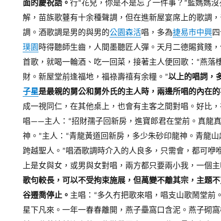
面的慶祝語。
行“花兒，你是不是忘了一件事？”藍媽媽
解，苗族歌鼟有十余種聲調，但在進新屋宴席上的歌調，
調。
酒歌調是男的與男的
公園森活
唱，多為
捷易市中興
四
璞園
時得聽師生齒，人間墨聽匠人彈。天月二德賜貧賤，
首歌，就喝一輪酒、吃一回菜，接著主人便回歌：“燕落
財。新屋堂前逢福地，福祿壽禧有余糧。”
以上的唱詞，多
子星
是最親的舅公和舅外氏的主人時，兩邊所唱的內在的
成一視同仁，在其他桌上，也會有主客之間對唱。好比，
唱——
主人：“招財孺子回新房，進寶郎君在堂前。真龍
神。”
主人：“青龍黃道回新房，多少朱砂印龍神。青龍山
跨越聖人。”
唱酒歌調時介入的人良多，只需會，都可咿
上是女與女，或男與女對唱，兩方都只要兩小我，一個主
歌句較長，可以不受拘束施展，但萬變不離其宗，主題不
谷遷喬停止。
主唱：“多久冇把歌來唱，唱支山歌鬧堂前
星下凡來。一年一春春離開，燕子壘窩口含泥。燕子砌窩