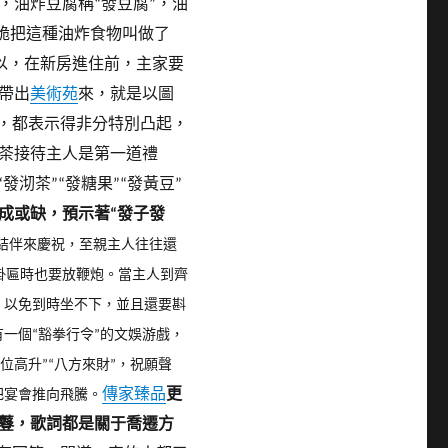
，油炸豆腐稱“發豆腐”，油
脆把這種油炸食物叫做了
以，在新房進住前，主家要
帶出
美術苑
來，就是以圖
寨，都表示得非分特別凸起，
茶接待主人是第一道禮
發沏茶”“發糖果”“發黃豆”
成或缺，預示著“發子發
結伴來慶祝，至親主人往往還
掛匾時也要放鞭炮。
當主人到齊
，以免到時坐不下，並且還要斟
一個“豁拳行令”的文娛游戲，
六位高升”“八方來財”，祝願聲
傳家臻品
更
把宴會推向飛騰。
鼟，歌詞都是關于喬遷方