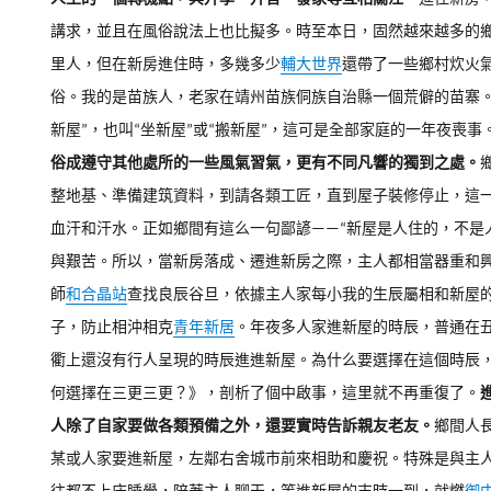
講求，並且在風俗說法上也比擬多。
時至本日，固然越來越多的
里人，但在新房進住時，多幾多少
輔大世界
還帶了一些鄉村炊火
俗。
我的是苗族人，老家在靖州苗族侗族自治縣一個荒僻的苗寨。
新屋”，也叫“坐新屋”或“搬新屋”，這可是全部家庭的一年夜喪事
俗成遵守其他處所的一些風氣習氣，更有不同凡響的獨到之處。
整地基、準備建筑資料，到請各類工匠，直到屋子裝修停止，這
血汗和汗水。
正如鄉間有這么一句鄙諺——“新屋是人住的，不是
與艱苦。
所以，當新房落成、遷進新房之際，主人都相當器重和
師
和合晶站
查找良辰谷旦，依據主人家每小我的生辰屬相和新屋
子，防止相沖相克
青年新居
。
年夜多人家進新屋的時辰，普通在
衢上還沒有行人呈現的時辰進進新屋。
為什么要選擇在這個時辰，
何選擇在三更三更？》，剖析了個中啟事，這里就不再重復了。
人除了自家要做各類預備之外，還要實時告訴親友老友。
鄉間人
某或人家要進新屋，左鄰右舍城市前來相助和慶祝。
特殊是與主