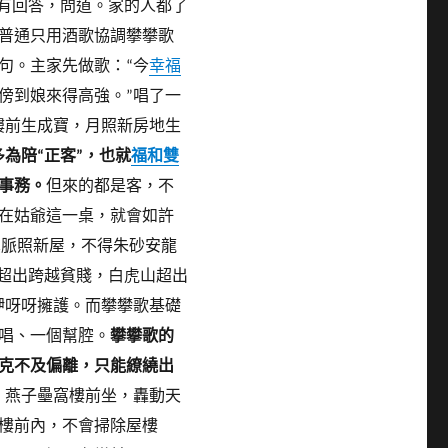
沒有回答，問道。家的人都了
普通只用酒歌協調攀攀歌
句。主家先做歌：“今
幸福
傍到娘來得高強。”
唱了一
樓前生成寶，月照新房地生
為陪“正客”，也就
福和雙
事務。
但來的都是客，不
在姑爺這一桌，就會如許
真脈照新屋，不得朱砂安龍
超出跨越貧賤，白虎山超出
咿呀呀擁護。而攀攀歌基礎
唱、一個幫腔。
攀攀歌的
克不及偏離，只能繚繞出
。燕子壘窩樓前坐，轟動天
樓前內，不會掃除屋樓