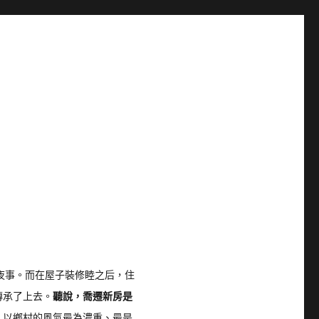
夜事。而在屋子裝修睦之后，住
傳承了上去。
聽說，喬遷新房是
，以鄉村的風氣最為濃重、最是