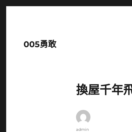
005勇敢
換屋千年
作
admin