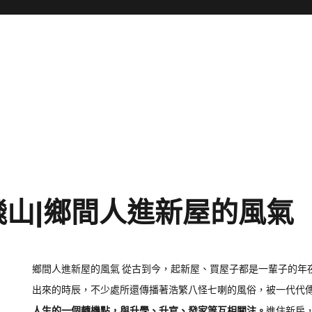
飛山|鄉間人進新屋的風氣
鄉間人進新屋的風氣
從古到今，起新屋、買屋子都是一輩子的年
出來的時辰，不少處所還傳播著浩繁八怪七喇的風俗，被一代代
人生的一個轉機點，與升學、升官、發家等互相關注。
進住新房