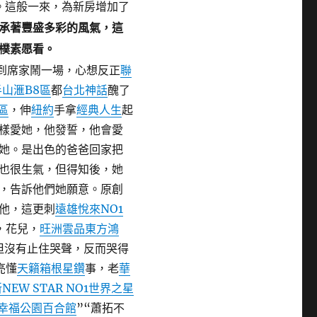
。
這般一來，為新房增加了
承著豐盛多彩的風氣，這
樸素愿看。
到席家鬧一場，心想反正
聯
半山滙B8區
都
台北神話
醜了
區
，伸
紐約
手拿
經典人生
起
樣愛她，他發誓，他會愛
她。是出色的爸爸回家把
也很生氣，但得知後，她
，告訴他們她願意。原創
他，這更刺
遠雄悅來NO1
，花兒，
旺洲雲品
東方鴻
但沒有止住哭聲，反而哭得
亮懂
天籟箱根星鑽
事，老
華
NEW STAR NO1世界之星
幸福公園百合館
”“蕭拓不