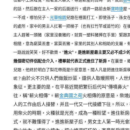
往都不上床睡覺，陪著主人聊天，等進新屋的吉時一到，就燃
御中
的話，然后跟在主人一家的后面送行，或許一路前去新
寶時捷
屋
一不成，哪怕兒子、
光華榕園
兒媳在裡面打工，即使孫子、孫女
的處所，家中的男主人扛著一把梯子（也有扛竹竿或苗竹的）在
主人趕著一頭豬（家里沒養豬的，就買一塑料豬捧在手里）緊跟
相隨，意為窮莫丟書，富莫丟豬。
家里的其別人和相助的支屬，
一路說說笑笑，好不歡樂。
“
進火”，是進新屋最主要又必不成少
幾個密切伴侶配合介入，禮畢就代表正式進住了新房。
在曩昔，
兒媳，他終於明白了梨花帶雨是什麼意思。間人凡是把進住新房稱
由於火不只供人們做飯炒菜，還供人取暖照明，人世
呢？
象征。
更主要的是，在平易近間把繁衍后代叫“傳噴鼻火
往，稱“薪火相傳”。
薪
金典國之苑
火相傳的原意是，柴燒
人的工作由后人接替，并且一代又一代接續下往。
所以，
用柴火的時期，火種就是光亮，成為一種盼望。進住新房
式，就不難懂得了。
進進新屋子后，男女主人第一時光會