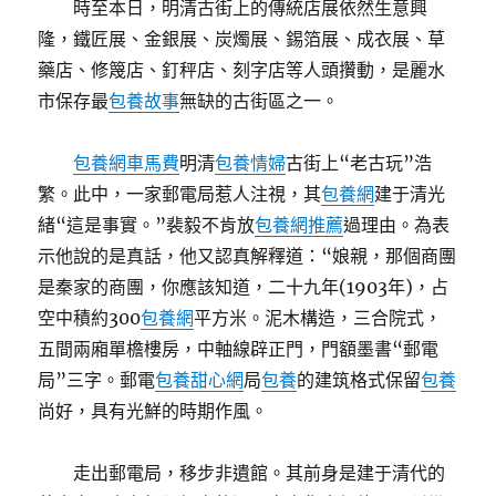
時至本日，明清古街上的傳統店展依然生意興
隆，鐵匠展、金銀展、炭燭展、錫箔展、成衣展、草
藥店、修篾店、釘秤店、刻字店等人頭攢動，是麗水
市保存最
包養故事
無缺的古街區之一。
包養網車馬費
明清
包養情婦
古街上“老古玩”浩
繁。此中，一家郵電局惹人注視，其
包養網
建于清光
緒“這是事實。”裴毅不肯放
包養網推薦
過理由。為表
示他說的是真話，他又認真解釋道：“娘親，那個商團
是秦家的商團，你應該知道，二十九年(1903年)，占
空中積約300
包養網
平方米。泥木構造，三合院式，
五間兩廂單檐樓房，中軸線辟正門，門額墨書“郵電
局”三字。郵電
包養甜心網
局
包養
的建筑格式保留
包養
尚好，具有光鮮的時期作風。
走出郵電局，移步非遺館。其前身是建于清代的