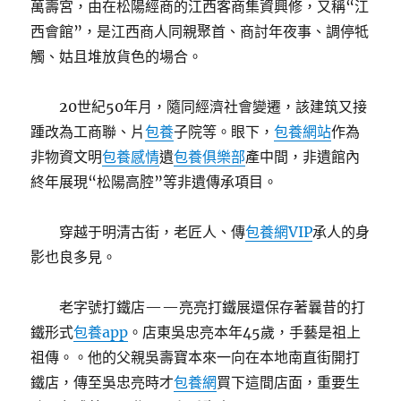
萬壽宮，由在松陽經商的江西客商集資興修，又稱“江
西會館”，是江西商人同親聚首、商討年夜事、調停牴
觸、姑且堆放貨色的場合。
20世紀50年月，隨同經濟社會變遷，該建筑又接
踵改為工商聯、片
包養
子院等。眼下，
包養網站
作為
非物資文明
包養感情
遺
包養俱樂部
產中間，非遺館內
終年展現“松陽高腔”等非遺傳承項目。
穿越于明清古街，老匠人、傳
包養網VIP
承人的身
影也良多見。
老字號打鐵店——亮亮打鐵展還保存著曩昔的打
鐵形式
包養app
。店東吳忠亮本年45歲，手藝是祖上
祖傳。。他的父親吳壽寶本來一向在本地南直街開打
鐵店，傳至吳忠亮時才
包養網
買下這間店面，重要生