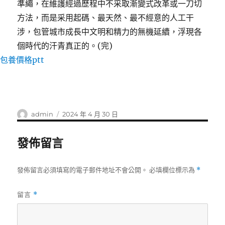
準繩，在維護經過歷程中不采取漸變式改革或一刀切
方法，而是采用起碼、最天然、最不經意的人工干
涉，包管城市成長中文明和精力的無機延續，浮現各
個時代的汗青真正的。(完)
包養價格ptt
作
發
admin
2024 年 4 月 30 日
者
佈
日
發佈留言
期:
發佈留言必須填寫的電子郵件地址不會公開。
必填欄位標示為
*
留言
*