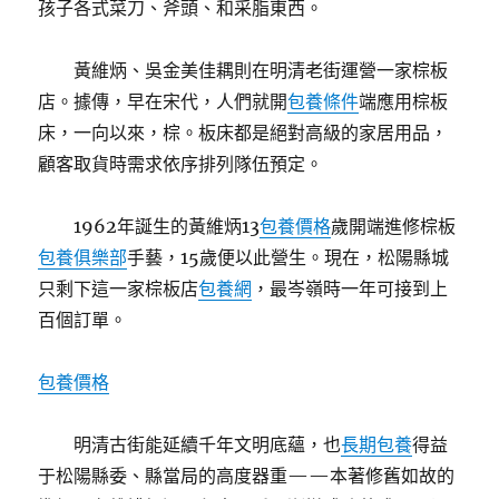
孩子各式菜刀、斧頭、和采脂東西。
黃維炳、吳金美佳耦則在明清老街運營一家棕板
店。據傳，早在宋代，人們就開
包養條件
端應用棕板
床，一向以來，棕。板床都是絕對高級的家居用品，
顧客取貨時需求依序排列隊伍預定。
1962年誕生的黃維炳13
包養價格
歲開端進修棕板
包養俱樂部
手藝，15歲便以此營生。現在，松陽縣城
只剩下這一家棕板店
包養網
，最岑嶺時一年可接到上
百個訂單。
包養價格
明清古街能延續千年文明底蘊，也
長期包養
得益
于松陽縣委、縣當局的高度器重——本著修舊如故的