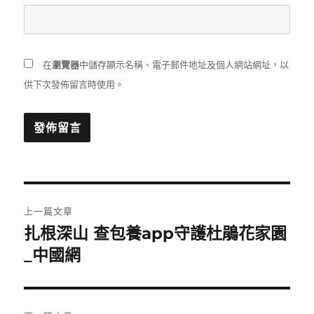
在
瀏覽器
中儲存顯示名稱、電子郵件地址及個人網站網址，以
供下次發佈留言時使用。
文
上一篇文章
章
扎根深山 查包養app守護杜鵑花家園
上
一
_中國網
導
篇
覽
文
章: