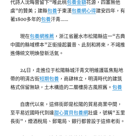
代詩人沈晦曾留下“唯此桃
包養金額
花源，四塞無他
虞”的贊美；建縣
包養
于東漢
包養網心得
建安四年，有
著1800多年的
包養
汗青……
現在
包養網推薦
，浙江省麗水市松陽縣這一“古典
中國的縣域標本”正銜接起曩昔、此刻和將來，不竭推
進傳統文明煥發新活氣。
24日，走進位于松陽縣城汗青文明維護區焦點地
帶的明清古街
短期包養
，商肆林立，明清時代的建筑
格式保留無缺，土木構造的二層樓房古風照舊。
包養
自唐代以來，這條街即是松陽的貿易商業中間，
至平易近國時代到達
甜心寶貝包養網
壯盛，號稱“五里
長街”，煙酒稅局、郵電局、銀行都曾設于這條老街。